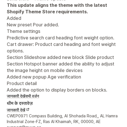
This update aligns the theme with the latest
Shopify Theme Store requirements.
Added
New preset Pour added.
Theme settings
Predictive search card heading font weight option.
Cart drawer: Product card heading and font weight
options.
Section Slideshow added new block Slide product
Section Hotspot banner added the ability to adjust
the image height on mobile devices
Added new popup Age verification
Product detail
Added the option to display borders on blocks.
जानकारी देखें
सभी वर्ज़न
थीम के दस्तावेज़
जानकारी देखें
डिज़ाइनर के संपर्क की जानकारी
CWEP0971 Compass Building, Al Shohada Road,, AL Hamra
Industrial Zone-FZ, Ras Al Khaimah, RK, 00000, AE