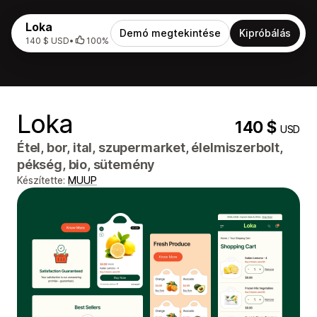
Loka
Demó megtekintése
Kipróbálás
140 $ USD
•
100%
Loka
140 $
USD
Étel, bor, ital, szupermarket, élelmiszerbolt,
pékség, bio, sütemény
Készítette:
MUUP