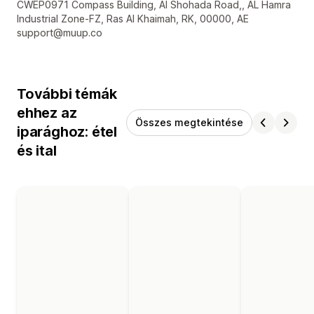
Dizájner kapcsolattartási adatai
CWEP0971 Compass Building, Al Shohada Road,, AL Hamra
Industrial Zone-FZ, Ras Al Khaimah, RK, 00000, AE
support@muup.co
További témák
ehhez az
Összes megtekintése
iparághoz: étel
és ital