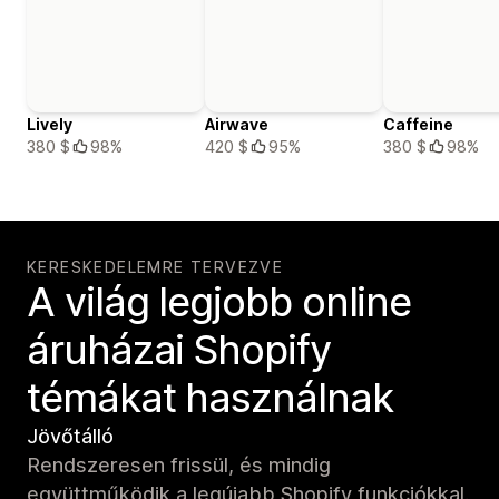
Lively
Airwave
Caffeine
380 $
98%
420 $
95%
380 $
98%
KERESKEDELEMRE TERVEZVE
A világ legjobb online
áruházai Shopify
témákat használnak
Jövőtálló
Rendszeresen frissül, és mindig
együttműködik a legújabb Shopify funkciókkal.