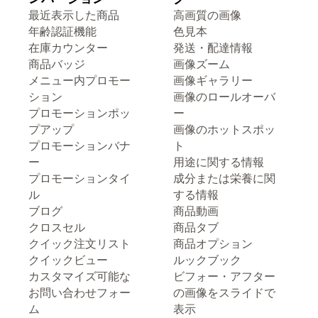
最近表示した商品
高画質の画像
年齢認証機能
色見本
在庫カウンター
発送・配達情報
商品バッジ
画像ズーム
メニュー内プロモー
画像ギャラリー
ション
画像のロールオーバ
プロモーションポッ
ー
プアップ
画像のホットスポッ
プロモーションバナ
ト
ー
用途に関する情報
プロモーションタイ
成分または栄養に関
ル
する情報
ブログ
商品動画
クロスセル
商品タブ
クイック注文リスト
商品オプション
クイックビュー
ルックブック
カスタマイズ可能な
ビフォー・アフター
お問い合わせフォー
の画像をスライドで
ム
表示