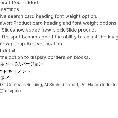
eset Pour added.
settings
ive search card heading font weight option.
awer: Product card heading and font weight options.
n Slideshow added new block Slide product
 Hotspot banner added the ability to adjust the ima
new popup Age verification
 detail
he option to display borders on blocks.
表示
すべてのバージョン
のドキュメント
表示
ナーの連絡先情報
1 Compass Building, Al Shohada Road,, AL Hamra Industria
t@muup.co