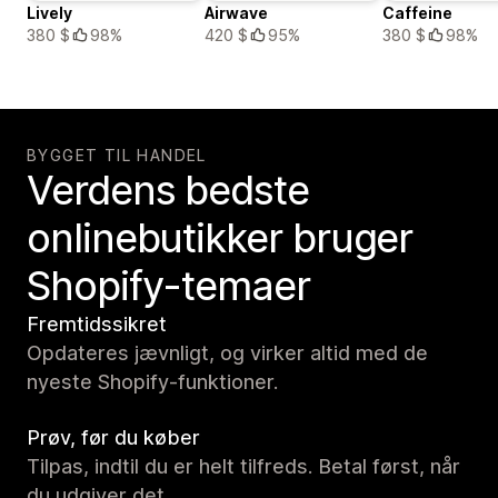
Lively
Airwave
Caffeine
380 $
98%
420 $
95%
380 $
98%
BYGGET TIL HANDEL
Verdens bedste
onlinebutikker bruger
Shopify-temaer
Fremtidssikret
Opdateres jævnligt, og virker altid med de
nyeste Shopify-funktioner.
Prøv, før du køber
Tilpas, indtil du er helt tilfreds. Betal først, når
du udgiver det.