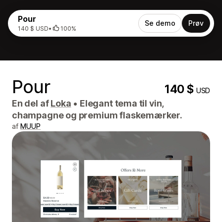
Pour
Se demo
Prøv
140 $ USD
•
100%
Pour
140 $
USD
En del af
Loka
•
Elegant tema til vin,
champagne og premium flaskemærker.
af
MUUP