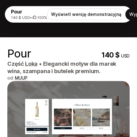
Pour
Wyświetl wersję demonstracyjną
Wy
140 $ USD
•
100%
Pour
140 $
USD
Część
Loka
•
Elegancki motyw dla marek
wina, szampana i butelek premium.
od:
MUUP