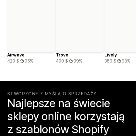
Airwave
Trove
Lively
420 $
95%
400 $
99%
380 $
98%
STWORZONE Z MYŚLĄ O SPRZEDAŻY
Najlepsze na świecie
sklepy online korzystają
z szablonów Shopify