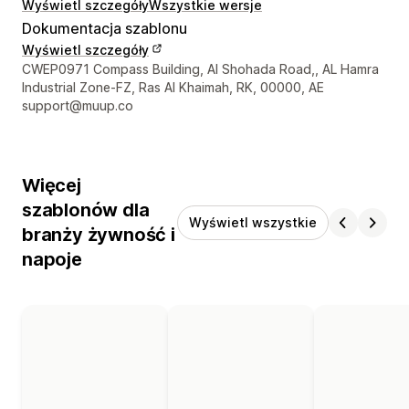
Wyświetl szczegóły
Wszystkie wersje
Dokumentacja szablonu
Wyświetl szczegóły
Dane kontaktowe projektanta
CWEP0971 Compass Building, Al Shohada Road,, AL Hamra
Industrial Zone-FZ, Ras Al Khaimah, RK, 00000, AE
support@muup.co
Więcej
szablonów dla
Wyświetl wszystkie
branży żywność i
napoje