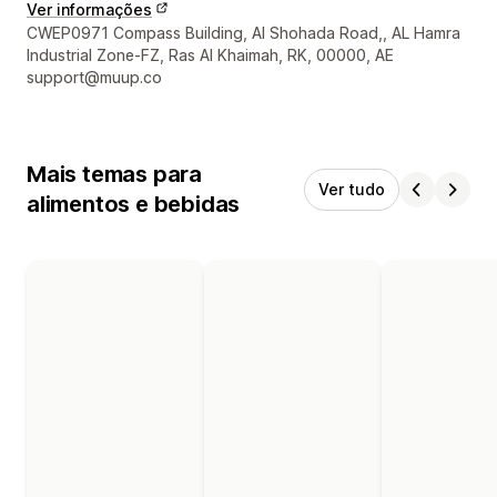
Ver informações
Informações de contato do designer
CWEP0971 Compass Building, Al Shohada Road,, AL Hamra
Industrial Zone-FZ, Ras Al Khaimah, RK, 00000, AE
support@muup.co
Mais temas para
Ver tudo
alimentos e bebidas