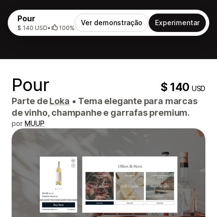
Pour
Ver demonstração
Experimentar
$ 140 USD
•
100%
Pour
$ 140
USD
Parte de
Loka
•
Tema elegante para marcas
de vinho, champanhe e garrafas premium.
por
MUUP