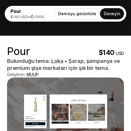
Pour
Demoyu görüntüle
Deneyin
$140 USD
•
100%
Pour
$140
USD
Bulunduğu tema:
Loka
•
Şarap, şampanya ve
premium şişe markaları için şık bir tema.
Geliştiren:
MUUP