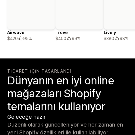
Airwave
Trove
Lively
$420
95%
$400
99%
$380
98%
TICARET IÇIN TASARLANDI
Dünyanın en iyi online
mağazaları Shopify
temalarını kullanıyor
Geleceğe hazır
Düzenli olarak güncelleniyor ve her zaman en
yeni Shopify özellikleri ile kullanılabiliyor.