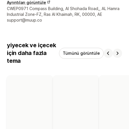
Ayrıntıları görüntüle
Tasarımcı iletişim bilgileri
CWEP0971 Compass Building, Al Shohada Road,, AL Hamra
Industrial Zone-FZ, Ras Al Khaimah, RK, 00000, AE
support@muup.co
yiyecek ve içecek
için daha fazla
Tümünü görüntüle
tema