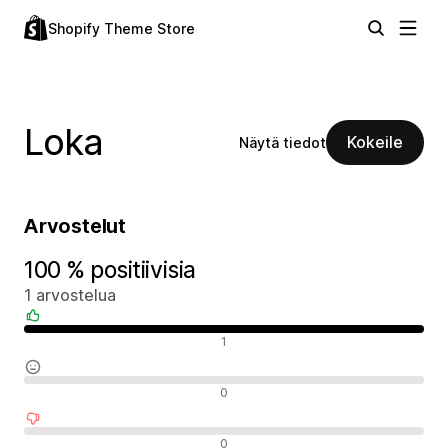
Shopify Theme Store
Loka
Kokeile
Näytä tiedot
Arvostelut
100 % positiivisia
1 arvostelua
Positiiviset arvostelut
1
Neutraalit arvostelut
0
Negatiiviset arvostelut
0