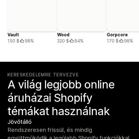
Vault
Wood
Gorpcore
150 $
98%
320 $
84%
170 $
98%
KERESKEDELEMRE TERVEZVE
A világ legjobb online
áruházai Shopify
témákat használnak
Jövőtálló
Rendszeresen frissül, és mindig
együttműködik a legújabb Shopify funkciókkal.