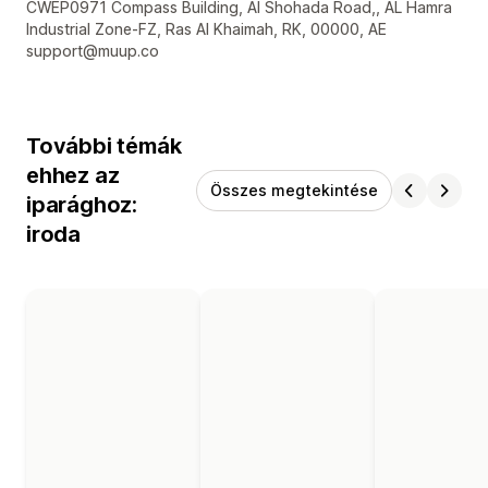
Dizájner kapcsolattartási adatai
CWEP0971 Compass Building, Al Shohada Road,, AL Hamra
Industrial Zone-FZ, Ras Al Khaimah, RK, 00000, AE
support@muup.co
További témák
ehhez az
Összes megtekintése
iparághoz:
iroda