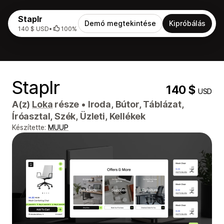
Staplr
Demó megtekintése
Kipróbálás
140 $ USD
•
100%
Staplr
140 $
USD
A(z)
Loka
része
•
Iroda, Bútor, Táblázat,
Íróasztal, Szék, Üzleti, Kellékek
Készítette:
MUUP