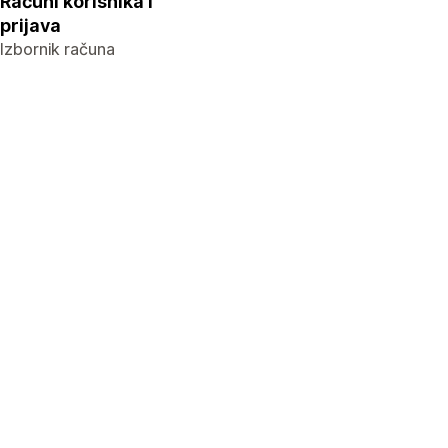
Računi korisnika i
prijava
Izbornik računa