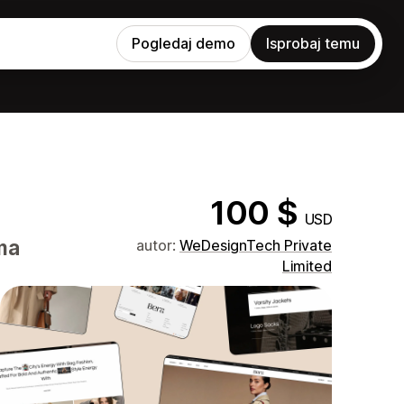
Pogledaj demo
Isprobaj temu
100 $
USD
ma
autor:
WeDesignTech Private
Limited