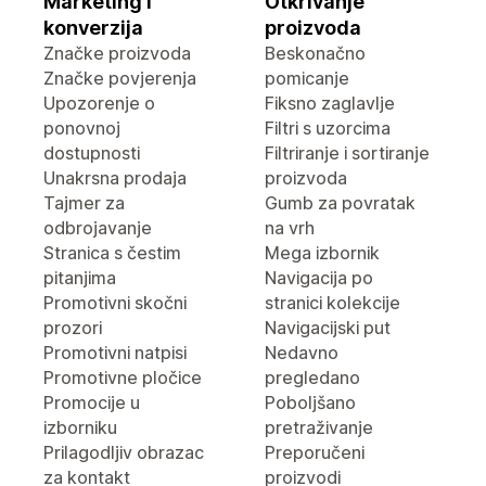
Marketing i
Otkrivanje
konverzija
proizvoda
Značke proizvoda
Beskonačno
Značke povjerenja
pomicanje
Upozorenje o
Fiksno zaglavlje
ponovnoj
Filtri s uzorcima
dostupnosti
Filtriranje i sortiranje
Unakrsna prodaja
proizvoda
Tajmer za
Gumb za povratak
odbrojavanje
na vrh
Stranica s čestim
Mega izbornik
pitanjima
Navigacija po
Promotivni skočni
stranici kolekcije
prozori
Navigacijski put
Promotivni natpisi
Nedavno
Promotivne pločice
pregledano
Promocije u
Poboljšano
izborniku
pretraživanje
Prilagodljiv obrazac
Preporučeni
za kontakt
proizvodi