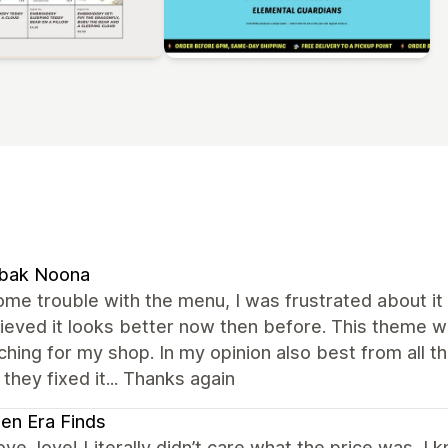
bak Noona
ome trouble with the menu, I was frustrated about it 
ieved it looks better now then before. This theme w
hing for my shop. In my opinion also best from all t
they fixed it... Thanks again
en Era Finds
ove, love! Literally didn’t care what the price was, I