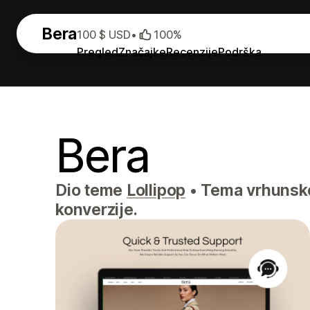
Bera
100 $ USD
•
100%
Pregled
Značajke
Recenzije
Podrška
Bera
Dio teme
Lollipop
•
Tema vrhunske
konverzije.