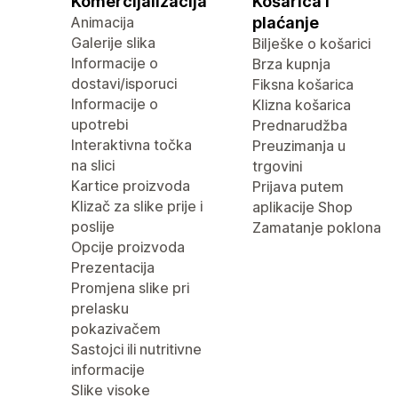
Komercijalizacija
Košarica i
Animacija
plaćanje
Galerije slika
Bilješke o košarici
Informacije o
Brza kupnja
dostavi/isporuci
Fiksna košarica
Informacije o
Klizna košarica
upotrebi
Prednarudžba
Interaktivna točka
Preuzimanja u
na slici
trgovini
Kartice proizvoda
Prijava putem
Klizač za slike prije i
aplikacije Shop
poslije
Zamatanje poklona
Opcije proizvoda
Prezentacija
Promjena slike pri
prelasku
pokazivačem
Sastojci ili nutritivne
informacije
Slike visoke