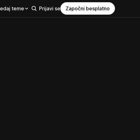
ledaj teme
Prijavi se
Započni besplatno