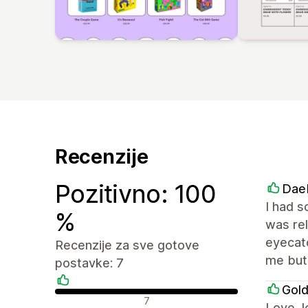
Recenzije
Pozitivno: 100
Dae
I had s
%
was rel
eyecatc
Recenzije za sve gotove
me but 
postavke: 7
Gold
Pozitivne recenzije
7
Love, l