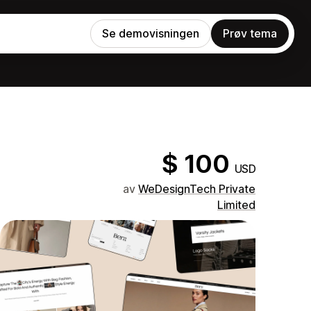
Se demovisningen
Prøv tema
$ 100
USD
av
WeDesignTech Private
Limited