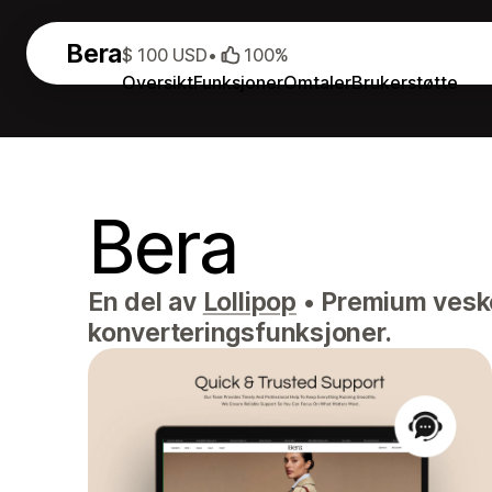
Bera
$ 100 USD
•
100%
Oversikt
Funksjoner
Omtaler
Brukerstøtte
Bera
En del av
Lollipop
•
Premium veske
konverteringsfunksjoner.