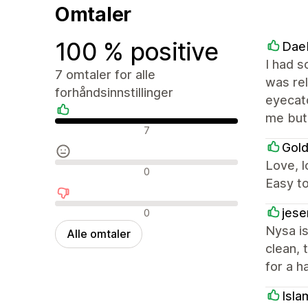
Omtaler
100 % positive
Dae
I had s
7 omtaler for alle
was rel
forhåndsinnstillinger
eyecatc
me but 
Positive omtaler
7
Gold
Love, l
Nøytrale omtaler
0
Easy t
Negative omtaler
jese
0
Nysa is
Alle omtaler
clean, 
for a h
Isla