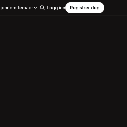
gjennom temaer
Logg inn
Registrer deg