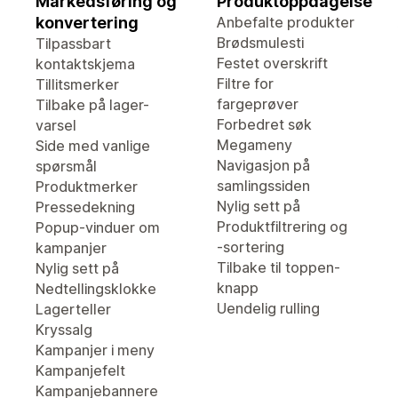
Markedsføring og
Produktoppdagelse
konvertering
Anbefalte produkter
Brødsmulesti
Tilpassbart
Festet overskrift
kontaktskjema
Filtre for
Tillitsmerker
fargeprøver
Tilbake på lager-
Forbedret søk
varsel
Megameny
Side med vanlige
Navigasjon på
spørsmål
samlingssiden
Produktmerker
Nylig sett på
Pressedekning
Produktfiltrering og
Popup-vinduer om
-sortering
kampanjer
Tilbake til toppen-
Nylig sett på
knapp
Nedtellingsklokke
Uendelig rulling
Lagerteller
Kryssalg
Kampanjer i meny
Kampanjefelt
Kampanjebannere