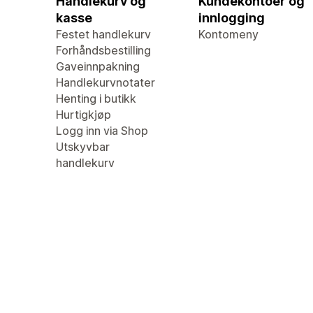
Handlekurv og
Kundekontoer og
kasse
innlogging
Festet handlekurv
Kontomeny
Forhåndsbestilling
Gaveinnpakning
Handlekurvnotater
Henting i butikk
Hurtigkjøp
Logg inn via Shop
Utskyvbar
handlekurv