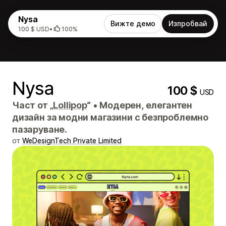
Nysa
Вижте демо
Изпробвай
100 $ USD
•
100%
Nysa
100 $
USD
Част от „
Lollipop
“
•
Модерен, елегантен
дизайн за модни магазини с безпроблемно
пазаруване.
от
WeDesignTech Private Limited