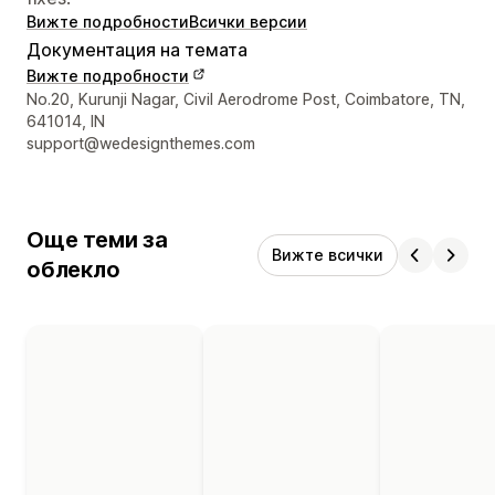
Вижте подробности
Всички версии
Документация на темата
Вижте подробности
Данни за връзка с дизайнера
No.20, Kurunji Nagar, Civil Aerodrome Post, Coimbatore, TN,
641014, IN
support@wedesignthemes.com
Още теми за
Вижте всички
облекло