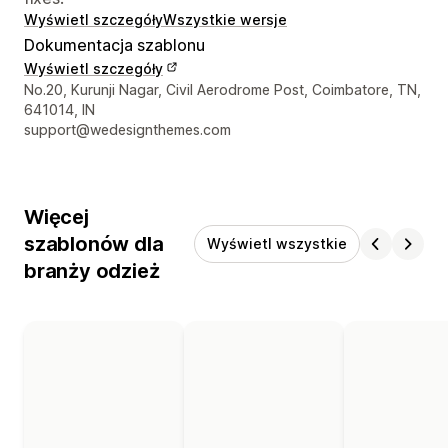
Wyświetl szczegóły
Wszystkie wersje
Dokumentacja szablonu
Wyświetl szczegóły
Dane kontaktowe projektanta
No.20, Kurunji Nagar, Civil Aerodrome Post, Coimbatore, TN,
641014, IN
support@wedesignthemes.com
Więcej
szablonów dla
Wyświetl wszystkie
branży odzież