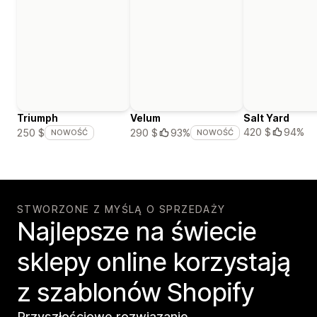
Triumph
Velum
Salt Yard
420 $
94%
250 $
290 $
93%
NOWOŚĆ
NOWOŚĆ
STWORZONE Z MYŚLĄ O SPRZEDAŻY
Najlepsze na świecie
sklepy online korzystają
z szablonów Shopify
Przyszłościowe rozwiązanie