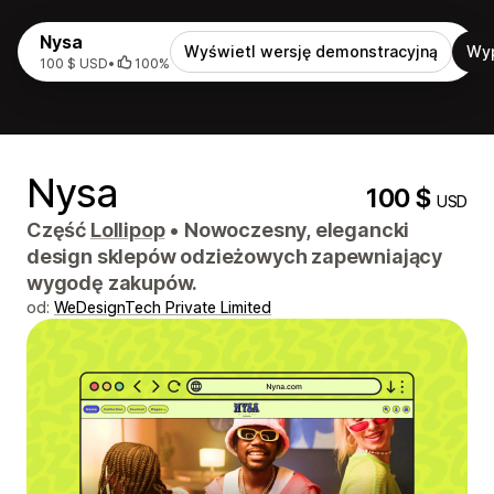
Nysa
Wyświetl wersję demonstracyjną
Wy
100 $ USD
•
100%
Nysa
100 $
USD
Część
Lollipop
•
Nowoczesny, elegancki
design sklepów odzieżowych zapewniający
wygodę zakupów.
od:
WeDesignTech Private Limited