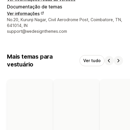
Documentação de temas
Ver informações
Informações de contato do designer
No.20, Kurunji Nagar, Civil Aerodrome Post, Coimbatore, TN,
641014, IN
support@wedesignthemes.com
Mais temas para
Ver tudo
vestuário