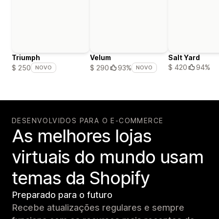
Triumph
Velum
Salt Yard
$ 420
94%
$ 250
$ 290
93%
NOVO
NOVO
DESENVOLVIDOS PARA O E-COMMERCE
As melhores lojas
virtuais do mundo usam
temas da Shopify
Preparado para o futuro
Recebe atualizações regulares e sempre