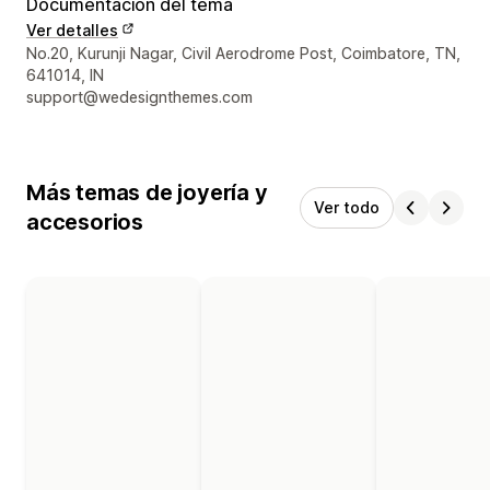
Documentación del tema
Ver detalles
Detalles de contacto del diseñador
No.20, Kurunji Nagar, Civil Aerodrome Post, Coimbatore, TN,
641014, IN
support@wedesignthemes.com
Más temas de joyería y
Ver todo
accesorios