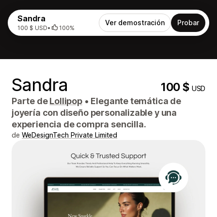
Sandra
Ver demostración
Probar
100 $ USD
•
100%
Sandra
100 $
USD
Parte de
Lollipop
•
Elegante temática de
joyería con diseño personalizable y una
experiencia de compra sencilla.
de
WeDesignTech Private Limited