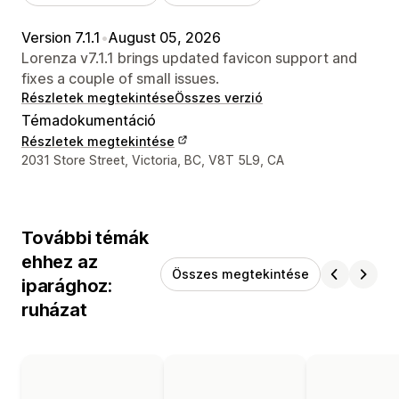
Version 7.1.1
•
August 05, 2026
Lorenza v7.1.1 brings updated favicon support and
fixes a couple of small issues.
Részletek megtekintése
Összes verzió
Témadokumentáció
Részletek megtekintése
Dizájner kapcsolattartási adatai
2031 Store Street, Victoria, BC, V8T 5L9, CA
További témák
ehhez az
Összes megtekintése
iparághoz:
ruházat