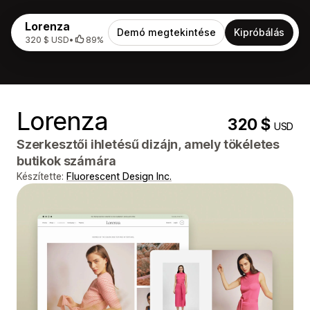
Lorenza
Demó megtekintése
Kipróbálás
320 $ USD
•
89%
Lorenza
320 $
USD
Szerkesztői ihletésű dizájn, amely tökéletes
butikok számára
Készítette:
Fluorescent Design Inc.