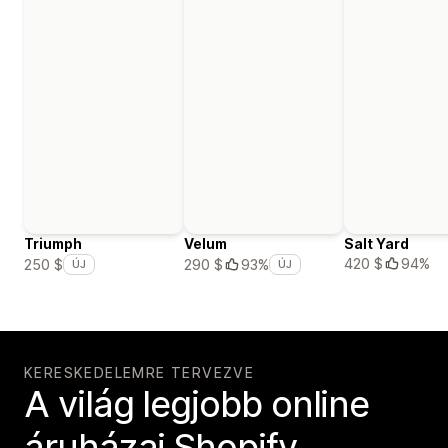
Triumph
Velum
Salt Yard
420 $
94%
250 $
290 $
93%
ÚJ
ÚJ
KERESKEDELEMRE TERVEZVE
A világ legjobb online
áruházai Shopify