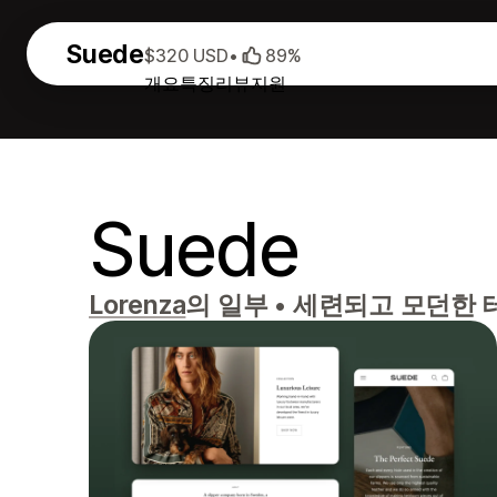
Suede
$320 USD
•
89%
개요
특징
리뷰
지원
Suede
Lorenza
의 일부
•
세련되고 모던한 테