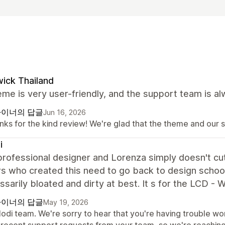
ick Thailand
me is very user-friendly, and the support team is al
이너의 답글
Jun 16, 2026
nks for the kind review! We're glad that the theme and our 
i
professional designer and Lorenza simply doesn't cu
rs who created this need to go back to design schoo
sarily bloated and dirty at best. It s for the LCD - W
이너의 답글
May 19, 2026
Modi team. We're sorry to hear that you're having trouble wo
 recent support requests from your team, so we're reaching