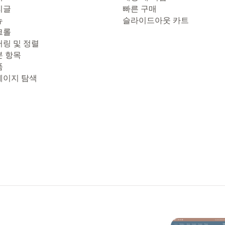
리글
빠른 구매
뉴
슬라이드아웃 카트
크롤
터링 및 정렬
본 항목
품
페이지 탐색