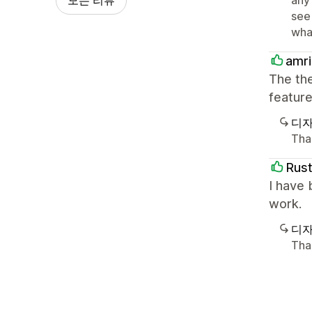
see 
wha
amr
The the
feature
디자
Tha
Rust
I have 
work.
디자
Than