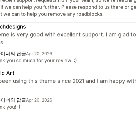
if we can help you further. Please respond to us there or g
t we can to help you remove any roadblocks.
ichdesigns
me is very good with excellent support. I am glad to
s.
이너의 답글
Apr 20, 2026
nk you so much for your review! :)
ic Art
been using this theme since 2021 and I am happy wit
이너의 답글
Apr 20, 2026
k you! :)