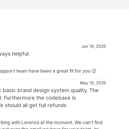
Jun 16, 2026
ways helpful.
support team have been a great fit for you 😊
May 16, 2026
t basic brand design system quality. The
l. Furthermore the codebase is
e should all get full refunds
rking with Lorenza at the moment. We can't find
 out over the email we have for your team, to