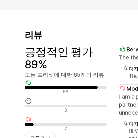
리뷰
긍정적인 평가
Berw
The the
89%
디자
모든 프리셋에 대한 65개의 리뷰
Tha
Mod
긍정적인 리뷰
58
I am a 
partne
중립적인 리뷰
0
unneces
디자
부정적인 리뷰
7
Hi 
모든 리뷰
any