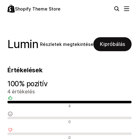
Shopify Theme Store
Lumin
Kipróbálás
Részletek megtekintése
Értékelések
100% pozitív
4 értékelés
Pozitív értékelések
4
Semleges értékelések
0
Negatív értékelések
0