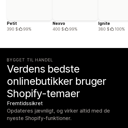
Petit
Nexvo
Ignite
390 $
99%
400 $
99%
380 $
100%
BYGGET TIL HANDEL
Verdens bedste
onlinebutikker bruger
Shopify-temaer
Fremtidssikret
Opdateres jævnligt, og virker altid med de
nyeste Shopify-funktioner.