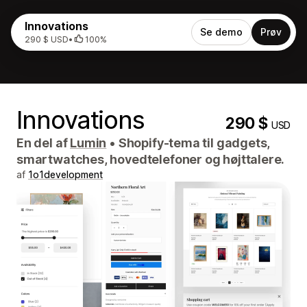
Innovations
Se demo
Prøv
290 $ USD
•
100%
Innovations
290 $
USD
En del af
Lumin
•
Shopify-tema til gadgets,
smartwatches, hovedtelefoner og højttalere.
af
1o1development