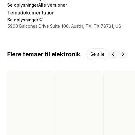
Se oplysninger
Alle versioner
Temadokumentation
Se oplysninger
Se kontaktoplysninger
5900 Balcones Drive Suite 100, Austin, TX, TX 78731, US
Flere temaer til elektronik
Se alle