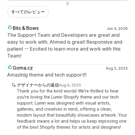
否定的なレビュー
0
すべてのレビュー
Bits & Bows
Jun 4, 2026
The Support Team and Developers are great and
easy to work with. Ahmed is great! Responsive and
patient -- Excited to learn more and work with this
Team!
Goma.cz
Aug 5, 2025
Amazinig theme and tech support!!
デザイナーからの返信
Aug 6, 2025
Thank you for the kind words! We're thrilled to hear
you're loving the Lumin Shopify theme and our tech
support. Lumin was designed with visual artists,
galleries, and creatives in mind, offering a clean,
modern layout that beautifully showcases artwork. Your
feedback means a lot and helps us keep improving one
of the best Shopify themes for artists and designers!