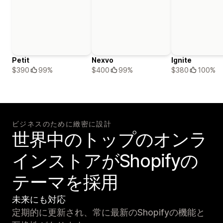
Petit
Nexvo
Ignite
$390
99%
$400
99%
$380
100%
ビジネスのために緻密に設計
世界中のトップのオンラ
インストアがShopifyの
テーマを採用
未来にも対応
定期的に更新され、常に最新のShopifyの機能と