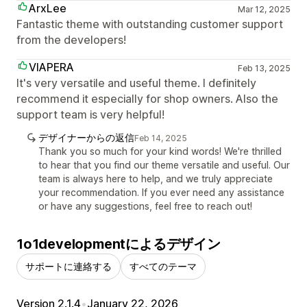
ArxLee
Mar 12, 2025
Fantastic theme with outstanding customer support
from the developers!
VIAPERA
Feb 13, 2025
It's very versatile and useful theme. I definitely
recommend it especially for shop owners. Also the
support team is very helpful!
デザイナーからの返信
Feb 14, 2025
Thank you so much for your kind words! We're thrilled
to hear that you find our theme versatile and useful. Our
team is always here to help, and we truly appreciate
your recommendation. If you ever need any assistance
or have any suggestions, feel free to reach out!
1o1developmentによるデザイン
サポートに連絡する
すべてのテーマ
Version 2.1.4
•
January 22, 2026