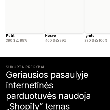
Petit
Nexvo
Ignite
390 $
99%
400 $
99%
380 $
100%
SUKURTA PREKYBAI
Geriausios pasaulyje
internetinės
parduotuvės naudoja
„Shopify“ temas