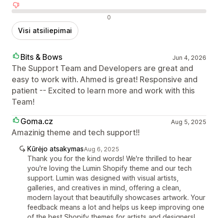
Neigiami atsiliepimai
0
Visi atsiliepimai
Bits & Bows
Jun 4, 2026
The Support Team and Developers are great and
easy to work with. Ahmed is great! Responsive and
patient -- Excited to learn more and work with this
Team!
Goma.cz
Aug 5, 2025
Amazinig theme and tech support!!
Kūrėjo atsakymas
Aug 6, 2025
Thank you for the kind words! We're thrilled to hear
you're loving the Lumin Shopify theme and our tech
support. Lumin was designed with visual artists,
galleries, and creatives in mind, offering a clean,
modern layout that beautifully showcases artwork. Your
feedback means a lot and helps us keep improving one
of the best Shopify themes for artists and designers!