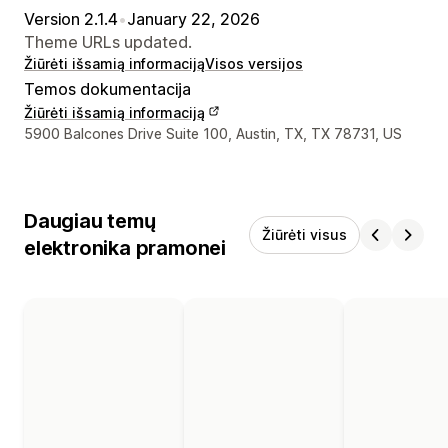
Version 2.1.4
•
January 22, 2026
Theme URLs updated.
Žiūrėti išsamią informaciją
Visos versijos
Temos dokumentacija
Žiūrėti išsamią informaciją
Kūrėjo kontaktiniai duomenys
5900 Balcones Drive Suite 100, Austin, TX, TX 78731, US
Daugiau temų
Žiūrėti visus
elektronika pramonei