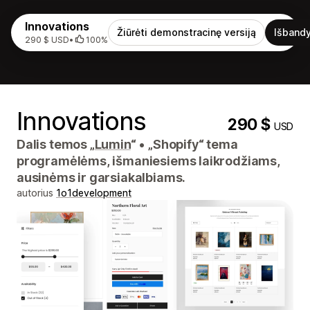
Innovations
Žiūrėti demonstracinę versiją
Išbandy
290 $ USD
•
100%
Innovations
290 $
USD
Dalis temos „
Lumin
“
•
„Shopify“ tema
programėlėms, išmaniesiems laikrodžiams,
ausinėms ir garsiakalbiams.
autorius
1o1development