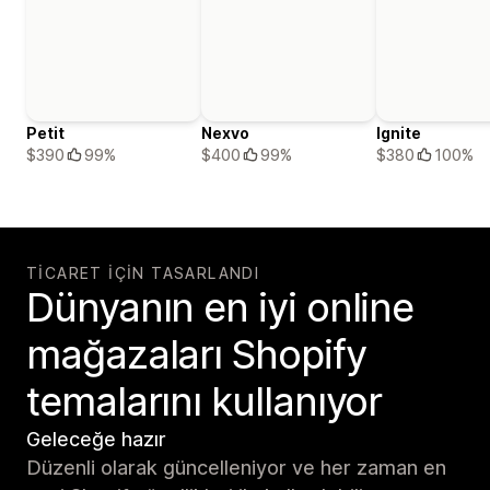
Petit
Nexvo
Ignite
$390
99%
$400
99%
$380
100%
TICARET IÇIN TASARLANDI
Dünyanın en iyi online
mağazaları Shopify
temalarını kullanıyor
Geleceğe hazır
Düzenli olarak güncelleniyor ve her zaman en