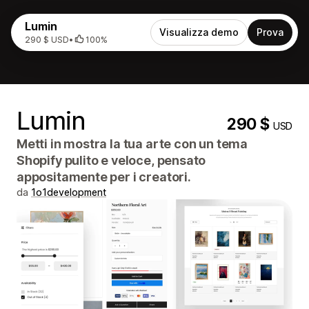
Lumin
Visualizza demo
Prova
290 $ USD
•
100%
Lumin
290 $
USD
Metti in mostra la tua arte con un tema
Shopify pulito e veloce, pensato
appositamente per i creatori.
da
1o1development