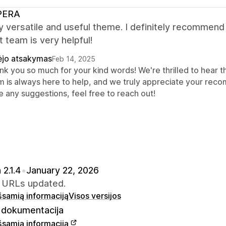
PERA
ry versatile and useful theme. I definitely recommend
 team is very helpful!
ėjo atsakymas
Feb 14, 2025
k you so much for your kind words! We're thrilled to hear th
m is always here to help, and we truly appreciate your reco
e any suggestions, feel free to reach out!
 2.1.4
•
January 22, 2026
URLs updated.
išsamią informaciją
Visos versijos
dokumentacija
išsamią informaciją