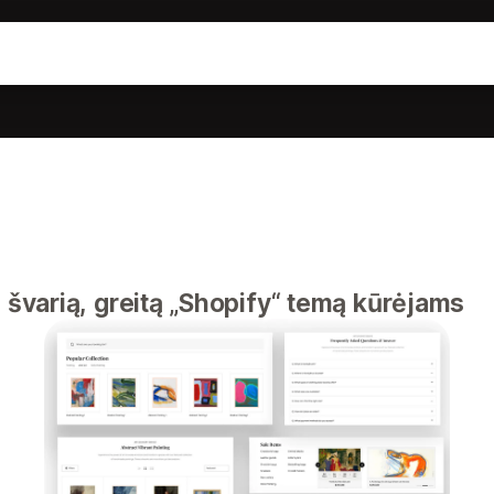
varią, greitą „Shopify“ temą kūrėjams