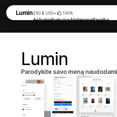
Lumin
290 $ USD
•
100%
Apžvalga
Funkcijos
Atsiliepimai
Pagalba
Lumin
Parodykite savo meną naudodami š