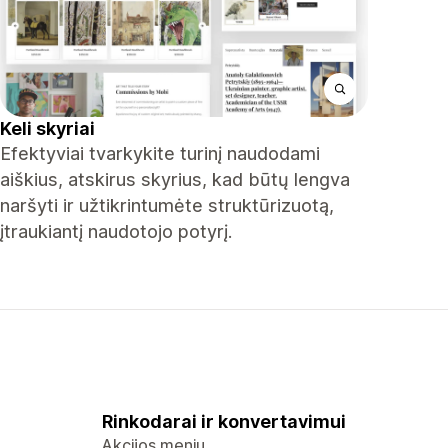
Keli skyriai
Efektyviai tvarkykite turinį naudodami
aiškius, atskirus skyrius, kad būtų lengva
naršyti ir užtikrintumėte struktūrizuotą,
įtraukiantį naudotojo potyrį.
Rinkodarai ir konvertavimui
Akcijos meniu