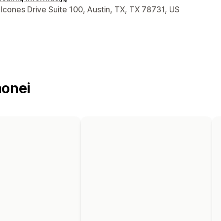
ontaktiniai duomenys
cones Drive Suite 100, Austin, TX, TX 78731, US
onei