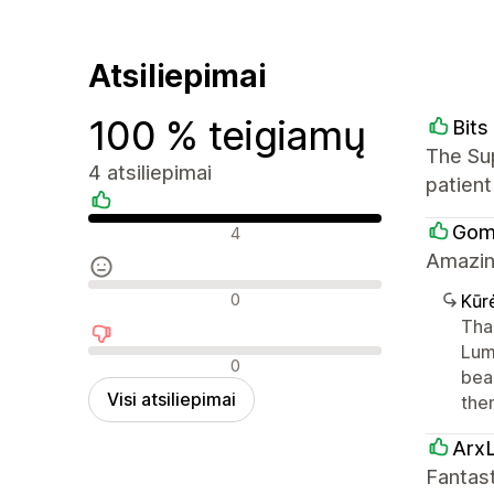
Atsiliepimai
100 % teigiamų
Bits
The Su
4 atsiliepimai
patient
Teigiami atsiliepimai
Gom
4
Amazin
Neutralūs atsiliepimai
0
Kūr
Tha
Lumi
Neigiami atsiliepimai
0
bea
Visi atsiliepimai
the
Arx
Fantas