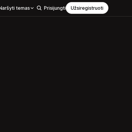
Naršyti temas
Prisijungti
Užsiregistruoti