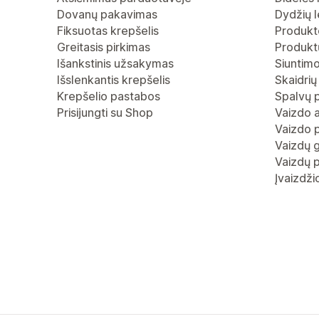
Dovanų pakavimas
Dydžių l
Fiksuotas krepšelis
Produkt
Greitasis pirkimas
Produktų
Išankstinis užsakymas
Siuntimo
Išslenkantis krepšelis
Skaidrių
Krepšelio pastabos
Spalvų 
Prisijungti su Shop
Vaizdo 
Vaizdo p
Vaizdų g
Vaizdų p
Įvaizdž