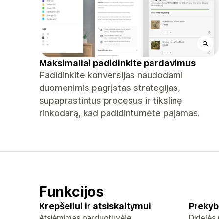
Maksimaliai padidinkite pardavimus
Padidinkite konversijas naudodami
duomenimis pagrįstas strategijas,
supaprastintus procesus ir tikslinę
rinkodarą, kad padidintumėte pajamas.
Funkcijos
Krepšeliui ir atsiskaitymui
Prekyb
Atsiėmimas parduotuvėje
Didelės 