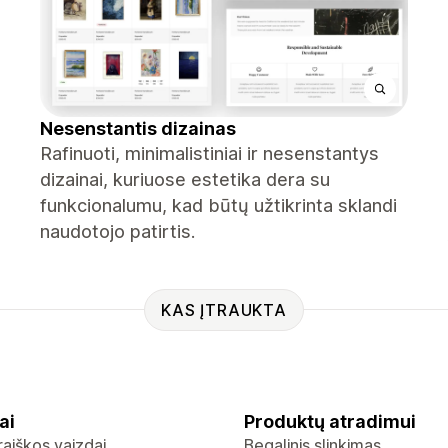
Nesenstantis dizainas
Rafinuoti, minimalistiniai ir nesenstantys
dizainai, kuriuose estetika dera su
funkcionalumu, kad būtų užtikrinta sklandi
naudotojo patirtis.
KAS ĮTRAUKTA
ai
Produktų atradimui
raiškos vaizdai
Begalinis slinkimas