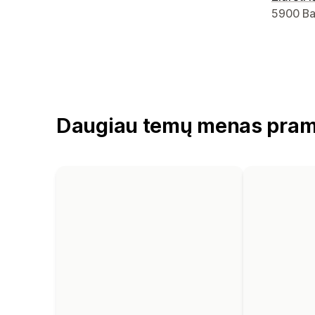
Kūrėjo k
5900 Bal
Daugiau temų menas pram