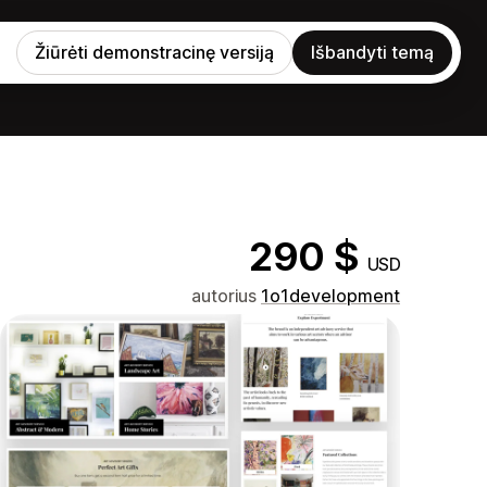
Žiūrėti demonstracinę versiją
Išbandyti temą
290 $
USD
autorius
1o1development