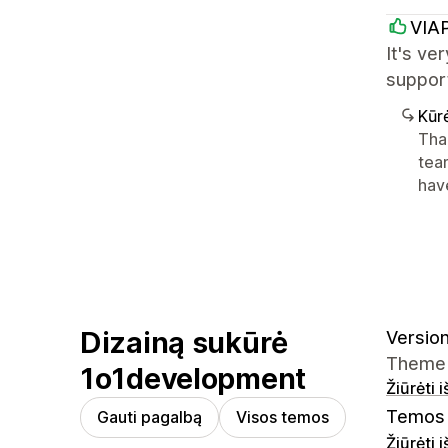
VIA
It's ve
support
Kūr
Than
tea
hav
Dizainą sukūrė
Version
Theme 
1o1development
Žiūrėti 
Temos 
Gauti pagalbą
Visos temos
Žiūrėti 