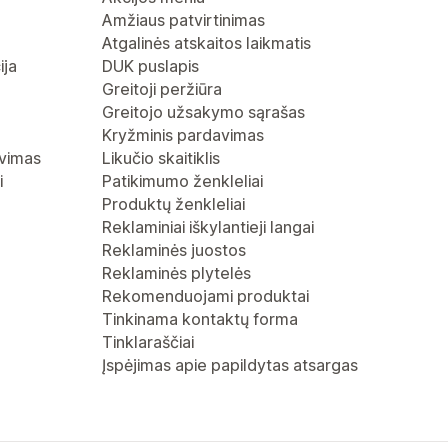
Amžiaus patvirtinimas
Atgalinės atskaitos laikmatis
ija
DUK puslapis
Greitoji peržiūra
Greitojo užsakymo sąrašas
Kryžminis pardavimas
avimas
Likučio skaitiklis
i
Patikimumo ženkleliai
Produktų ženkleliai
Reklaminiai iškylantieji langai
Reklaminės juostos
Reklaminės plytelės
Rekomenduojami produktai
Tinkinama kontaktų forma
Tinklaraščiai
Įspėjimas apie papildytas atsargas