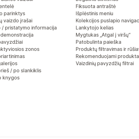
entelė
Fiksuota antraštė
o parinktys
Išplėstinis meniu
 vaizdo įrašai
Kolekcijos puslapio navigac
 / pristatymo informacija
Lankytojo kelias
 demonstracija
Mygtukas „Atgal į viršų“
pavyzdžiai
Patobulinta paieška
aktyviosios zonos
Produktų filtravimas ir rūši
riartinimas
Rekomenduojami produkta
alerijos
Vaizdinių pavyzdžių filtrai
rieš / po slankiklis
io knygos