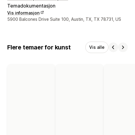
Temadokumentasjon
Vis informasjon
Designerens kontaktinfo
5900 Balcones Drive Suite 100, Austin, TX, TX 78731, US
Flere temaer for kunst
Vis alle