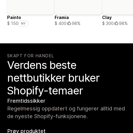
Painto
Framia
Clay
$ 400
98%
$ 300
98%
$ 150
NY
SKAPT FOR HANDEL
Verdens beste
nettbutikker bruker
Shopify-temaer
Fremtidssikker
Regelmessig oppdatert og fungerer alltid med
de nyeste Shopify-funksjonene.
Prøv produktet