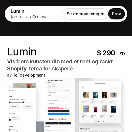
Lumin
Se demovisningen
Prøv
$ 290 USD
•
100%
Lumin
$ 290
USD
Vis frem kunsten din med et rent og raskt
Shopify-tema for skapere
av
1o1development