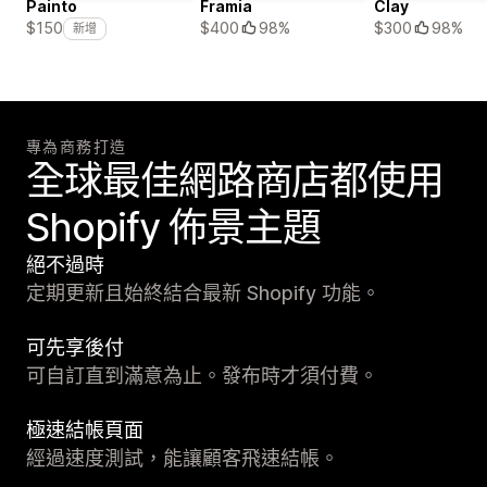
Painto
Framia
Clay
$400
98%
$300
98%
$150
新增
專為商務打造
全球最佳網路商店都使用
Shopify 佈景主題
絕不過時
定期更新且始終結合最新 Shopify 功能。
可先享後付
可自訂直到滿意為止。發布時才須付費。
極速結帳頁面
經過速度測試，能讓顧客飛速結帳。