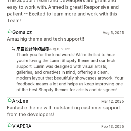
The Support Team and Developers are great and
easy to work with. Ahmed is great! Responsive and
patient -- Excited to learn more and work with this
Team!
Goma.cz
Aug 5, 2025
Amazinig theme and tech support!!
來自設計師的回覆
Aug 6, 2025
Thank you for the kind words! We're thrilled to hear
you're loving the Lumin Shopify theme and our tech
support. Lumin was designed with visual artists,
galleries, and creatives in mind, offering a clean,
modern layout that beautifully showcases artwork. Your
feedback means a lot and helps us keep improving one
of the best Shopify themes for artists and designers!
ArxLee
Mar 12, 2025
Fantastic theme with outstanding customer support
from the developers!
VIAPERA
Feb 13, 2025