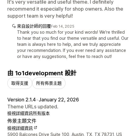
It's very versatile and useful theme. I definitely
recommend it especially for shop owners. Also the
support team is very helpful!
來自設計師的回覆
Feb 14, 2025
Thank you so much for your kind words! We're thrilled
to hear that you find our theme versatile and useful. Our
team is always here to help, and we truly appreciate
your recommendation. If you ever need any assistance
or have any suggestions, feel free to reach out!
由 1o1development 設計
取得支援
所有佈景主題
Version 2.1.4
•
January 22, 2026
Theme URLs updated.
檢視詳細資訊
所有版本
佈景主題文件
檢視詳細資訊
設計者聯絡詳細資訊
5900 Balcones Drive Suite 100, Austin, TX, TX 78731, US