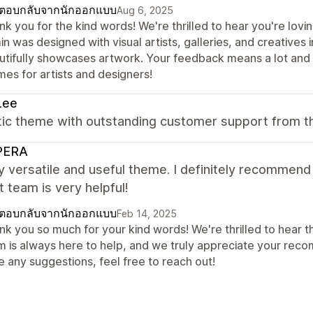
ตอบกลับจากนักออกแบบ
Aug 6, 2025
nk you for the kind words! We're thrilled to hear you're lov
n was designed with visual artists, galleries, and creatives 
utifully showcases artwork. Your feedback means a lot and 
mes for artists and designers!
Lee
tic theme with outstanding customer support from t
PERA
ry versatile and useful theme. I definitely recommend
 team is very helpful!
ตอบกลับจากนักออกแบบ
Feb 14, 2025
k you so much for your kind words! We're thrilled to hear th
m is always here to help, and we truly appreciate your reco
e any suggestions, feel free to reach out!