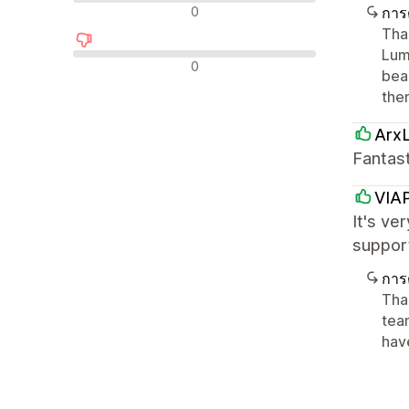
รีวิวที่เป็นกลาง
0
การ
Tha
Lumi
รีวิวเชิงลบ
0
bea
the
Arx
Fantas
VIA
It's ve
support
การ
Than
tea
hav