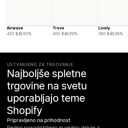
Airwave
Trove
Lively
420 $
95%
400 $
99%
380 $
98%
USTVARJENO ZA TRGOVANJE
Najboljše spletne
trgovine na svetu
uporabljajo teme
Shopify
Pripravljeno na prihodnost
Redno posodobljeno in vedno deluje z