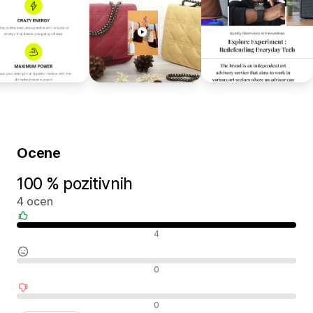
Ocene
100 % pozitivnih
4 ocen
Pozitivne ocene
4
Nevtralne ocene
0
Negativne ocene
0