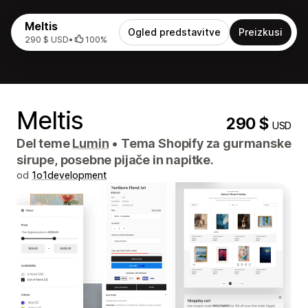
Meltis
Ogled predstavitve
Preizkusi
290 $ USD
•
100%
Meltis
290 $
USD
Del teme
Lumin
•
Tema Shopify za gurmanske
sirupe, posebne pijače in napitke.
od
1o1development