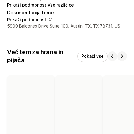
Prikaži podrobnosti
Vse različice
Dokumentacija teme
Prikaži podrobnosti
Podatki za stik z oblikovalcem
5900 Balcones Drive Suite 100, Austin, TX, TX 78731, US
Več tem za hrana in
Pokaži vse
pijača