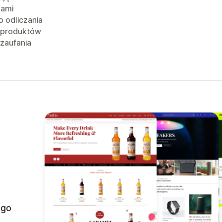
jami
o odliczania
 produktów
 zaufania
ego