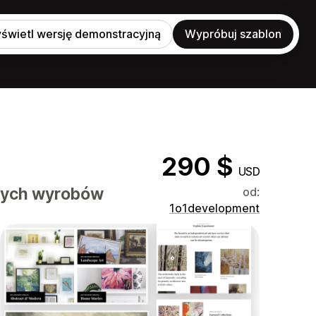
świetl wersję demonstracyjną
Wypróbuj szablon
290 $
USD
wnych wyrobów
od:
1o1development