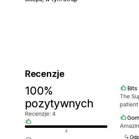
Recenzje
100%
Bits
The Su
pozytywnych
patient
Recenzje: 4
Gom
Amazin
Pozytywne recenzje
4
Odp