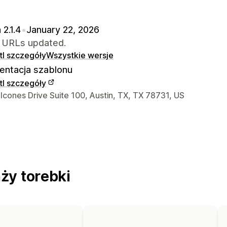
 2.1.4
•
January 22, 2026
URLs updated.
l szczegóły
Wszystkie wersje
ntacja szablonu
l szczegóły
ntaktowe projektanta
cones Drive Suite 100, Austin, TX, TX 78731, US
ży torebki