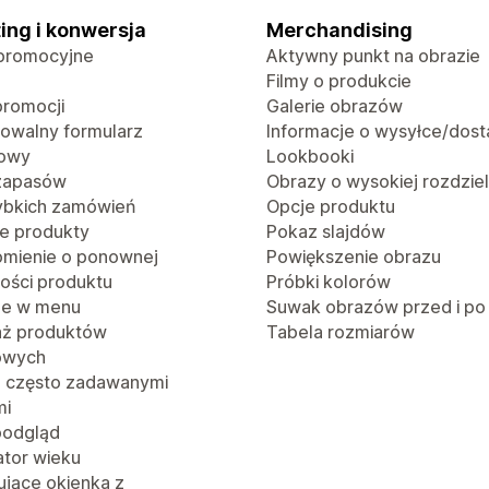
ing i konwersja
Merchandising
promocyjne
Aktywny punkt na obrazie
Filmy o produkcie
promocji
Galerie obrazów
rowalny formularz
Informacje o wysyłce/dost
towy
Lookbooki
 zapasów
Obrazy o wysokiej rozdzie
zybkich zamówień
Opcje produktu
e produkty
Pokaz slajdów
mienie o ponownej
Powiększenie obrazu
ości produktu
Próbki kolorów
je w menu
Suwak obrazów przed i po
aż produktów
Tabela rozmiarów
owych
z często zadawanymi
mi
podgląd
ator wieku
jące okienka z