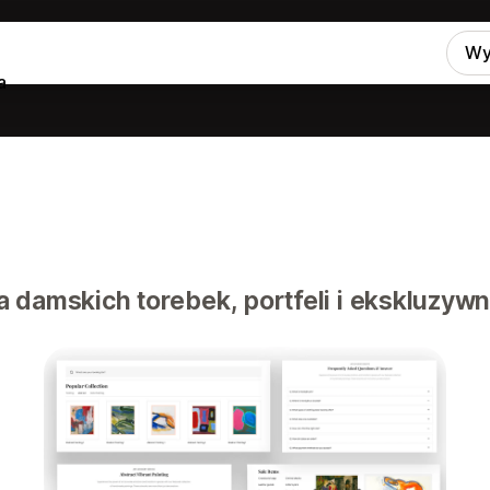
Wy
a
a damskich torebek, portfeli i ekskluzy