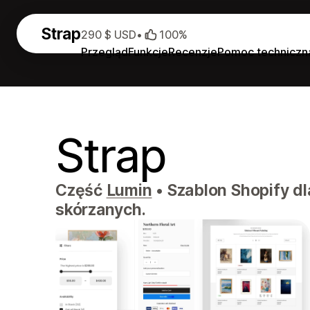
Strap
290 $ USD
•
100%
Przegląd
Funkcje
Recenzje
Pomoc techniczn
Strap
Część
Lumin
•
Szablon Shopify dl
skórzanych.