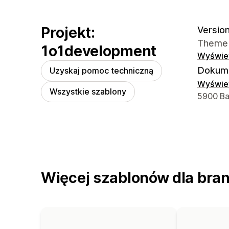
Projekt:
Version
Theme 
1o1development
Wyświet
Dokume
Uzyskaj pomoc techniczną
Wyświet
Wszystkie szablony
Dane ko
5900 Bal
Więcej szablonów dla bran