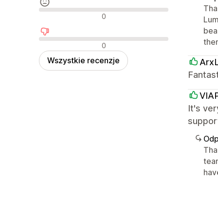
Tha
Neutralne recenzje
0
Lumi
bea
the
Negatywne recenzje
0
Wszystkie recenzje
Arx
Fantas
VIA
It's ve
support
Odp
Than
tea
hav