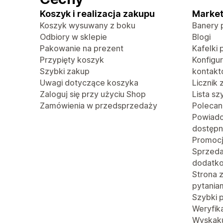
Koszyk i realizacja zakupu
Market
Koszyk wysuwany z boku
Banery 
Odbiory w sklepie
Blogi
Pakowanie na prezent
Kafelki 
Przypięty koszyk
Konfigu
Szybki zakup
kontak
Uwagi dotyczące koszyka
Licznik
Zaloguj się przy użyciu Shop
Lista s
Zamówienia w przedsprzedaży
Polecan
Powiado
dostępn
Promoc
Sprzed
dodatk
Strona 
pytania
Szybki 
Weryfik
Wyskaku