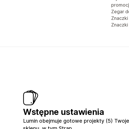
promoc
Zegar d
Znaczki
Znaczki
Wstępne ustawienia
Lumin obejmuje gotowe projekty (5) Twoj
sklepu, w tym Strap