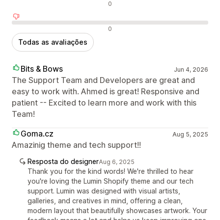
Avaliações neutras
0
Avaliações negativas
0
Todas as avaliações
Bits & Bows
Jun 4, 2026
The Support Team and Developers are great and
easy to work with. Ahmed is great! Responsive and
patient -- Excited to learn more and work with this
Team!
Goma.cz
Aug 5, 2025
Amazinig theme and tech support!!
Resposta do designer
Aug 6, 2025
Thank you for the kind words! We're thrilled to hear
you're loving the Lumin Shopify theme and our tech
support. Lumin was designed with visual artists,
galleries, and creatives in mind, offering a clean,
modern layout that beautifully showcases artwork. Your