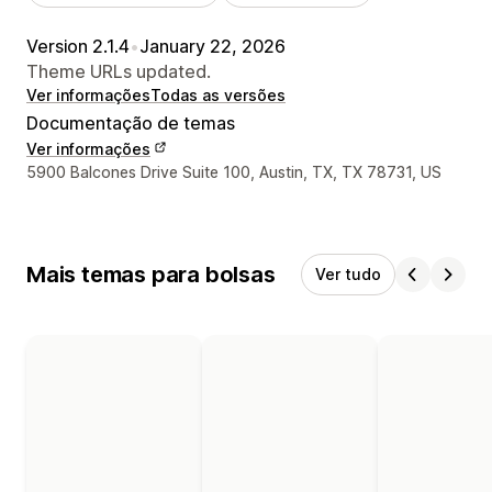
Version 2.1.4
•
January 22, 2026
Theme URLs updated.
Ver informações
Todas as versões
Documentação de temas
Ver informações
Informações de contato do designer
5900 Balcones Drive Suite 100, Austin, TX, TX 78731, US
Mais temas para bolsas
Ver tudo