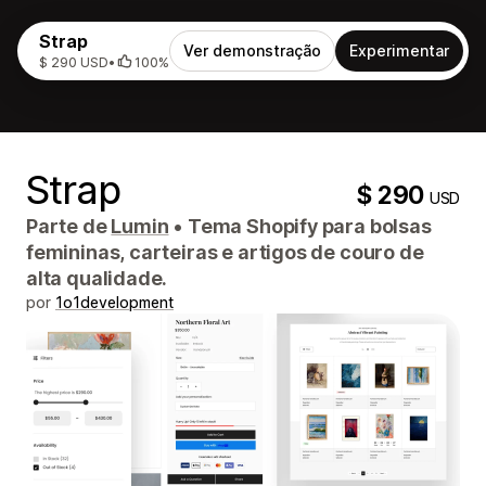
Strap
Ver demonstração
Experimentar
$ 290 USD
•
100%
Strap
$ 290
USD
Parte de
Lumin
•
Tema Shopify para bolsas
femininas, carteiras e artigos de couro de
alta qualidade.
por
1o1development