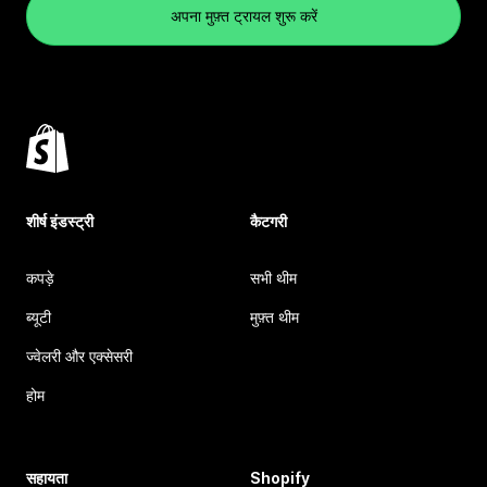
अपना मुफ़्त ट्रायल शुरू करें
शीर्ष इंडस्ट्री
कैटगरी
कपड़े
सभी थीम
ब्यूटी
मुफ़्त थीम
ज्वेलरी और एक्सेसरी
होम
सहायता
Shopify