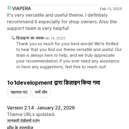
VIAPERA
Feb 13, 2025
It's very versatile and useful theme. I definitely
recommend it especially for shop owners. Also the
support team is very helpful!
डिज़ाइनर का जवाब
Feb 14, 2025
Thank you so much for your kind words! We're thrilled
to hear that you find our theme versatile and useful. Our
team is always here to help, and we truly appreciate
your recommendation. If you ever need any assistance
or have any suggestions, feel free to reach out!
1o1development द्वारा डिज़ाइन किया गया
सहायता पाएं
सभी थीम
Version 2.1.4
•
January 22, 2026
Theme URLs updated.
जानकारी देखें
सभी वर्ज़न
थीम के दस्तावेज़