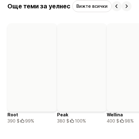
Още теми за уелнес
Вижте всички
Root
Peak
Wellina
390 $
99%
380 $
100%
400 $
98%