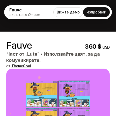
Fauve
Вижте демо
Изпробвай
360 $ USD
•
100%
Fauve
360 $
USD
Част от „
Lute
“
•
Използвайте цвят, за да
комуникирате.
от
ThemeGoal