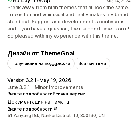
Holiday Lites Up
Aug 14, 2024
Break away from blah themes that all look the same.
Lute is fun and whimsical and really makes my brand
stand out. Support and development is continuous,
and if you have a question, their support time is on it!
So pleased with my experience with this theme.
Дизайн от ThemeGoal
Получаване на поддръжка
Всички теми
Version 3.2.1
•
May 19, 2026
Lute 3.2.1 – Minor Improvements
Вижте подробности
Всички версии
Документация на темата
Вижте подробности
Данни за връзка с дизайнера
51 Yanyang Rd., Nankai District, TJ, 300190, CN