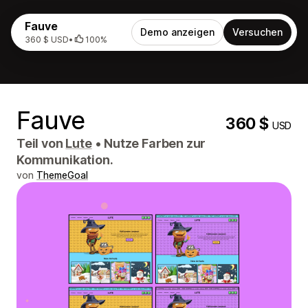
Fauve
Demo anzeigen
Versuchen
360 $ USD
•
100%
Fauve
360 $
USD
Teil von
Lute
•
Nutze Farben zur
Kommunikation.
von
ThemeGoal