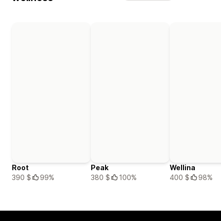
Root
Peak
Wellina
390 $
99%
380 $
100%
400 $
98%