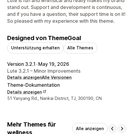
Lute is fun and whimsical and really makes my brand
stand out. Support and development is continuous,
and if you have a question, their support time is on it!
So pleased with my experience with this theme.
Designed von ThemeGoal
Unterstützung erhalten
Alle Themes
Version 3.2.1
•
May 19, 2026
Lute 3.2.1 – Minor Improvements
Details anzeigen
Alle Versionen
Theme-Dokumentation
Details anzeigen
Designer-Kontaktdaten
51 Yanyang Rd., Nankai District, TJ, 300190, CN
Mehr Themes für
Alle anzeigen
wellness