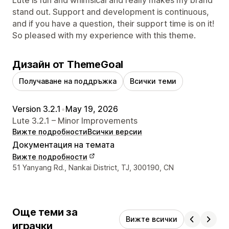
Lute is fun and whimsical and really makes my brand
stand out. Support and development is continuous,
and if you have a question, their support time is on it!
So pleased with my experience with this theme.
Дизайн от ThemeGoal
Получаване на поддръжка
Всички теми
Version 3.2.1
•
May 19, 2026
Lute 3.2.1 – Minor Improvements
Вижте подробности
Всички версии
Документация на темата
Вижте подробности
Данни за връзка с дизайнера
51 Yanyang Rd., Nankai District, TJ, 300190, CN
Още теми за
Вижте всички
играчки