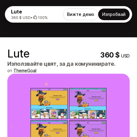
Lute
Вижте демо
Изпробвай
360 $ USD
•
100%
Lute
360 $
USD
Използвайте цвят, за да комуникирате.
от
ThemeGoal