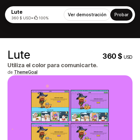
Lute
Ver demostración
Probar
360 $ USD
•
100%
Lute
360 $
USD
Utiliza el color para comunicarte.
de
ThemeGoal