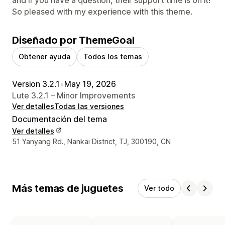
and if you have a question, their support time is on it!
So pleased with my experience with this theme.
Diseñado por ThemeGoal
Obtener ayuda
Todos los temas
Version 3.2.1
•
May 19, 2026
Lute 3.2.1 – Minor Improvements
Ver detalles
Todas las versiones
Documentación del tema
Ver detalles
Detalles de contacto del diseñador
51 Yanyang Rd., Nankai District, TJ, 300190, CN
Más temas de juguetes
Ver todo