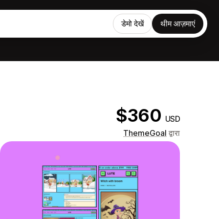
डेमो देखें
थीम आज़माएं
$360
USD
ThemeGoal
द्वारा