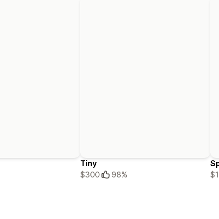
Tiny
S
$300
98%
$