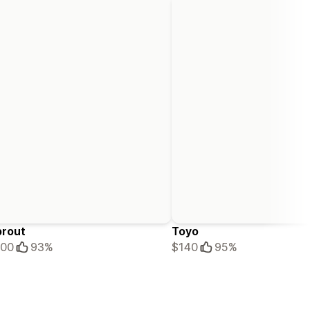
prout
Toyo
100
93%
$140
95%