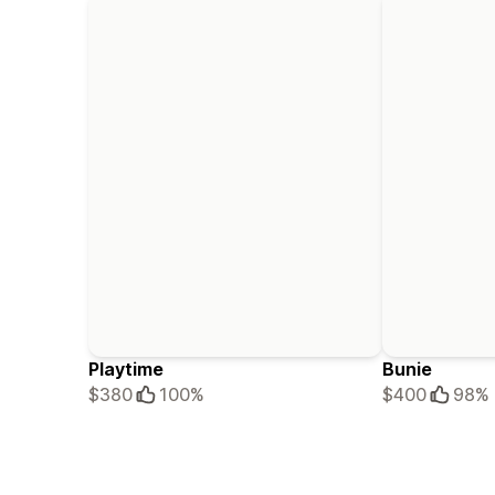
Playtime
Bunie
$380
100%
$400
98%