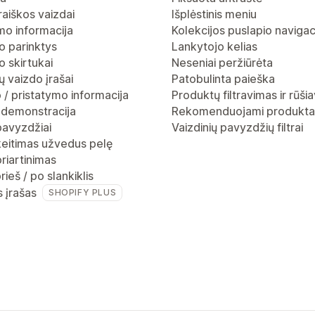
raiškos vaizdai
Išplėstinis meniu
mo informacija
Kolekcijos puslapio navigac
o parinktys
Lankytojo kelias
 skirtukai
Neseniai peržiūrėta
 vaizdo įrašai
Patobulinta paieška
 / pristatymo informacija
Produktų filtravimas ir rūši
 demonstracija
Rekomenduojami produkta
pavyzdžiai
Vaizdinių pavyzdžių filtrai
keitimas užvedus pelę
riartinimas
rieš / po slankiklis
s įrašas
SHOPIFY PLUS