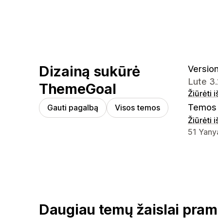
Dizainą sukūrė
Version
Lute 3
ThemeGoal
Žiūrėti 
Temos 
Gauti pagalbą
Visos temos
Žiūrėti 
Kūrėjo k
51 Yanya
Daugiau temų žaislai pram