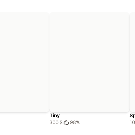
Tiny
S
300 $
98%
10