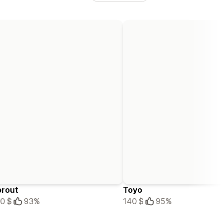
prout
Toyo
0 $
93%
140 $
95%