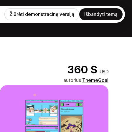
Žiūrėti demonstracinę versiją
Išbandyti temą
360 $
USD
autorius
ThemeGoal