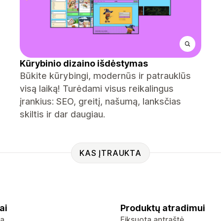
Kūrybinio dizaino išdėstymas
Būkite kūrybingi, modernūs ir patrauklūs
visą laiką! Turėdami visus reikalingus
įrankius: SEO, greitį, našumą, lanksčias
skiltis ir dar daugiau.
KAS ĮTRAUKTA
ai
Produktų atradimui
ja
Fiksuota antraštė