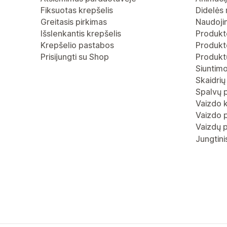
Fiksuotas krepšelis
Didelės 
Greitasis pirkimas
Naudoji
Išslenkantis krepšelis
Produkt
Krepšelio pastabos
Produkto
Prisijungti su Shop
Produktų
Siuntimo
Skaidrių
Spalvų 
Vaizdo 
Vaizdo p
Vaizdų p
Jungtini