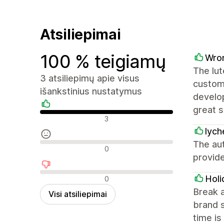
Atsiliepimai
100 % teigiamų
Wro
The lut
3 atsiliepimų apie visus
custom
išankstinius nustatymus
develo
great s
Teigiami atsiliepimai
3
lych
The au
Neutralūs atsiliepimai
0
provid
Neigiami atsiliepimai
Holi
0
Break a
Visi atsiliepimai
brand s
time is