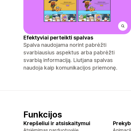
Efektyviai perteikti spalvas
Spalva naudojama norint pabrėžti
svarbiausius aspektus arba pabrėžti
svarbią informaciją. Liutjana spalvas
naudoja kaip komunikacijos priemonę.
Funkcijos
Krepšeliui ir atsiskaitymui
Prekyb
Atsiėmimas parduotuvėje
Animaci