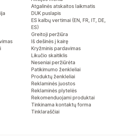
Atgalinės atskaitos laikmatis
ija
DUK puslapis
ES kalbų vertimai (EN, FR, IT, DE,
ES)
Greitoji peržiūra
avimas
Iš dešinės į kairę
i
Kryžminis pardavimas
Likučio skaitiklis
Neseniai peržiūrėta
Patikimumo ženkleliai
Produktų ženkleliai
Reklaminės juostos
Reklaminės plytelės
Rekomenduojami produktai
Tinkinama kontaktų forma
Tinklaraščiai