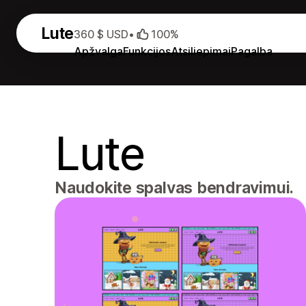
Lute
360 $ USD
•
100%
Apžvalga
Funkcijos
Atsiliepimai
Pagalba
Lute
Naudokite spalvas bendravimui.