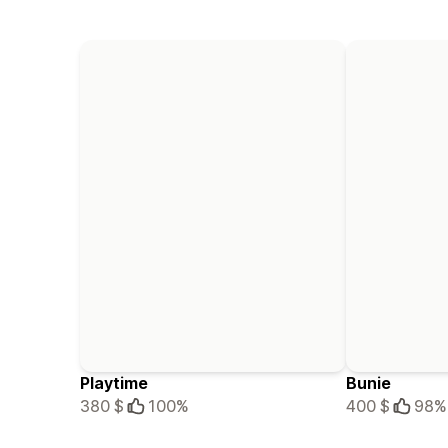
Playtime
Bunie
380 $
100%
400 $
98%