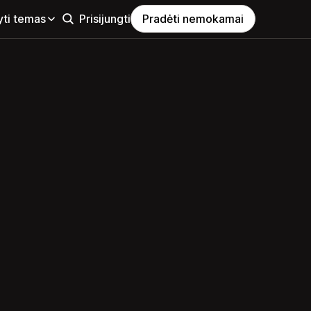
yti temas
Prisijungti
Pradėti nemokamai