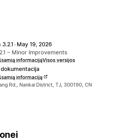
 3.2.1
•
May 19, 2026
.2.1 – Minor Improvements
išsamią informaciją
Visos versijos
dokumentacija
išsamią informaciją
ontaktiniai duomenys
ng Rd., Nankai District, TJ, 300190, CN
onei