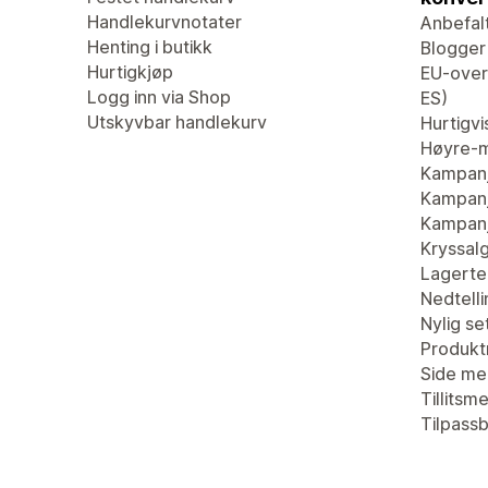
Handlekurvnotater
Anbefal
Henting i butikk
Blogger
Hurtigkjøp
EU-overs
Logg inn via Shop
ES)
Utskyvbar handlekurv
Hurtigvi
Høyre-m
Kampan
Kampanj
Kampanj
Kryssal
Lagertel
Nedtell
Nylig se
Produkt
Side me
Tillitsm
Tilpass