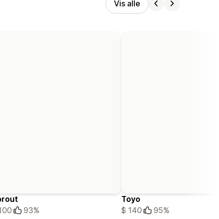
Vis alle
prout
Toyo
100
93%
$ 140
95%