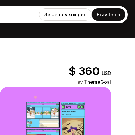
Se demovisningen
Prøv tema
$ 360
USD
av
ThemeGoal