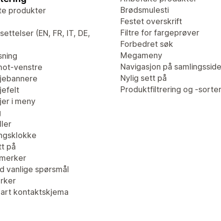
Brødsmulesti
te produkter
Festet overskrift
Filtre for fargeprøver
ettelser (EN, FR, IT, DE,
Forbedret søk
Megameny
sning
Navigasjon på samlingssid
ot-venstre
Nylig sett på
jebannere
Produktfiltrering og -sorte
efelt
er i meny
g
ler
ingsklokke
tt på
merker
d vanlige spørsmål
erker
bart kontaktskjema