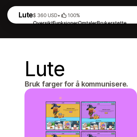
Lute
$ 360 USD
•
100%
Oversikt
Funksjoner
Omtaler
Brukerstøtte
Lute
Bruk farger for å kommunisere.