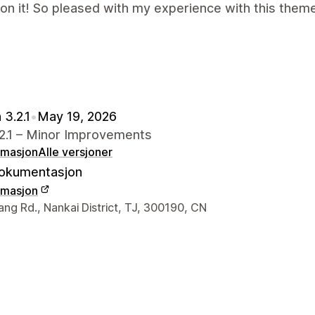
 on it! So pleased with my experience with this theme
 3.2.1
•
May 19, 2026
.2.1 – Minor Improvements
rmasjon
Alle versjoner
okumentasjon
rmasjon
ens kontaktinfo
ng Rd., Nankai District, TJ, 300190, CN