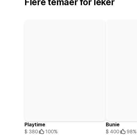
Flere temaer for leker
Playtime
Bunie
$ 380
100%
$ 400
98%