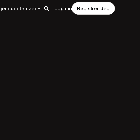
gjennom temaer
Logg inn
Registrer deg