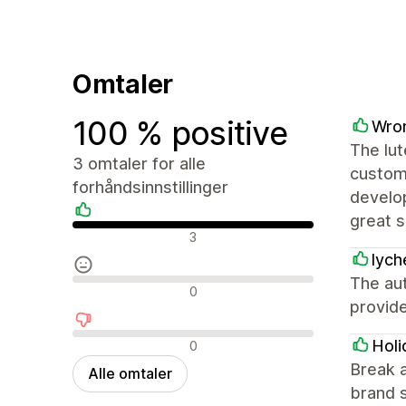
Omtaler
100 % positive
Wro
The lut
3 omtaler for alle
custom
forhåndsinnstillinger
develo
great s
Positive omtaler
3
lych
The au
Nøytrale omtaler
0
provid
Negative omtaler
Holi
0
Break a
Alle omtaler
brand s