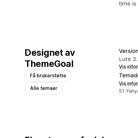
time is
Designet av
Version
Lute 3
ThemeGoal
Vis info
Temad
Få brukerstøtte
Vis info
Alle temaer
Designer
51 Yanya