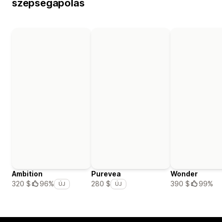
szépségápolás
Ambition
Purevea
Wonder
390 $
99%
320 $
96%
280 $
ÚJ
ÚJ