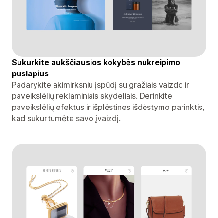
Sukurkite aukščiausios kokybės nukreipimo
puslapius
Padarykite akimirksniu įspūdį su gražiais vaizdo ir
paveikslėlių reklaminiais skydeliais. Derinkite
paveikslėlių efektus ir išplėstines išdėstymo parinktis,
kad sukurtumėte savo įvaizdį.