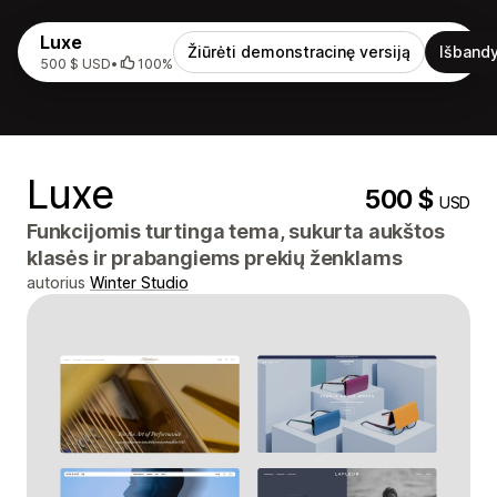
Luxe
Žiūrėti demonstracinę versiją
Išbandy
500 $ USD
•
100%
Luxe
500 $
USD
Funkcijomis turtinga tema, sukurta aukštos
klasės ir prabangiems prekių ženklams
autorius
Winter Studio