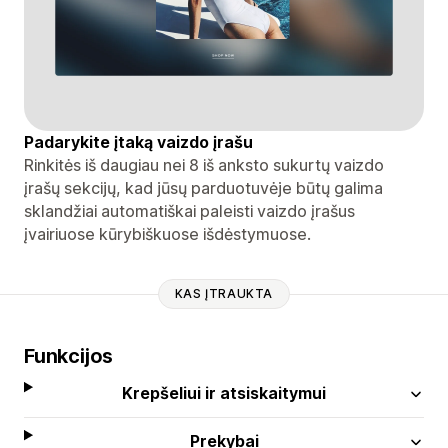
Padarykite įtaką vaizdo įrašu
Rinkitės iš daugiau nei 8 iš anksto sukurtų vaizdo
įrašų sekcijų, kad jūsų parduotuvėje būtų galima
sklandžiai automatiškai paleisti vaizdo įrašus
įvairiuose kūrybiškuose išdėstymuose.
KAS ĮTRAUKTA
Funkcijos
Krepšeliui ir atsiskaitymui
Prekybai