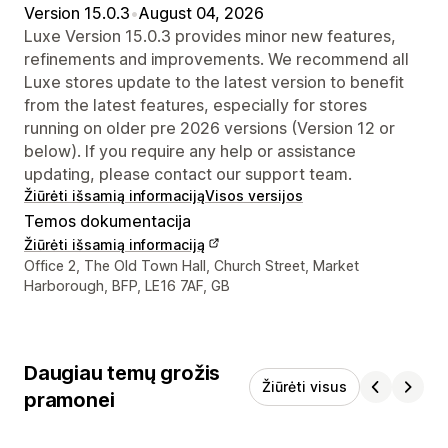
Version 15.0.3
•
August 04, 2026
Luxe Version 15.0.3 provides minor new features,
refinements and improvements. We recommend all
Luxe stores update to the latest version to benefit
from the latest features, especially for stores
running on older pre 2026 versions (Version 12 or
below). If you require any help or assistance
updating, please contact our support team.
Žiūrėti išsamią informaciją
Visos versijos
Temos dokumentacija
Žiūrėti išsamią informaciją
Kūrėjo kontaktiniai duomenys
Office 2, The Old Town Hall, Church Street, Market
Harborough, BFP, LE16 7AF, GB
Daugiau temų grožis
Žiūrėti visus
pramonei