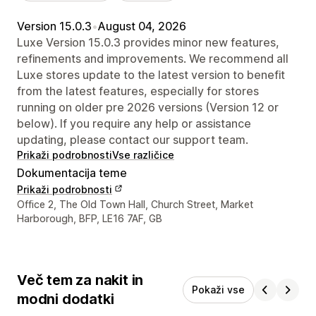
Version 15.0.3
•
August 04, 2026
Luxe Version 15.0.3 provides minor new features,
refinements and improvements. We recommend all
Luxe stores update to the latest version to benefit
from the latest features, especially for stores
running on older pre 2026 versions (Version 12 or
below). If you require any help or assistance
updating, please contact our support team.
Prikaži podrobnosti
Vse različice
Dokumentacija teme
Prikaži podrobnosti
Podatki za stik z oblikovalcem
Office 2, The Old Town Hall, Church Street, Market
Harborough, BFP, LE16 7AF, GB
Več tem za nakit in
Pokaži vse
modni dodatki