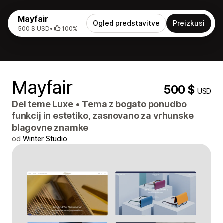
Mayfair
Ogled predstavitve
Preizkusi
500 $ USD
•
100%
Mayfair
500 $
USD
Del teme
Luxe
•
Tema z bogato ponudbo
funkcij in estetiko, zasnovano za vrhunske
blagovne znamke
od
Winter Studio