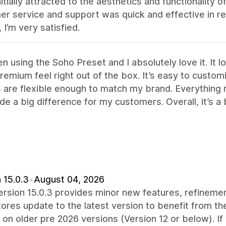
nitially attracted to the aesthetics and functionality of
r service and support was quick and effective in res
, I’m very satisfied.
en using the Soho Preset and I absolutely love it. It
premium feel right out of the box. It’s easy to custo
 are flexible enough to match my brand. Everything 
e a big difference for my customers. Overall, it’s a 
 15.0.3
•
August 04, 2026
ersion 15.0.3 provides minor new features, refinem
ores update to the latest version to benefit from the
 on older pre 2026 versions (Version 12 or below). If