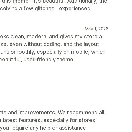
 this theme - it’s beautiful. Additionally, the
olving a few glitches I experienced.
May 1, 2026
 looks clean, modern, and gives my store a
mize, even without coding, and the layout
runs smoothly, especially on mobile, which
beautiful, user-friendly theme.
ents and improvements. We recommend all
 latest features, especially for stores
 you require any help or assistance