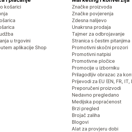
 o košarici
Značke proizvoda
pnja
Značke povjerenja
ošarica
Zdesna nalijevo
ošarica
Unakrsna prodaja
rudžba
Tajmer za odbrojavanje
nja u trgovini
Stranica s čestim pitanjima
putem aplikacije Shop
Promotivni skočni prozori
Promotivni natpisi
Promotivne pločice
Promocije u izborniku
Prilagodljiv obrazac za kon
Prijevodi za EU (EN, FR, IT,
Preporučeni proizvodi
Nedavno pregledano
Medijska popraćenost
Brzi pregled
Brojač zaliha
Blogovi
Alat za provjeru dobi