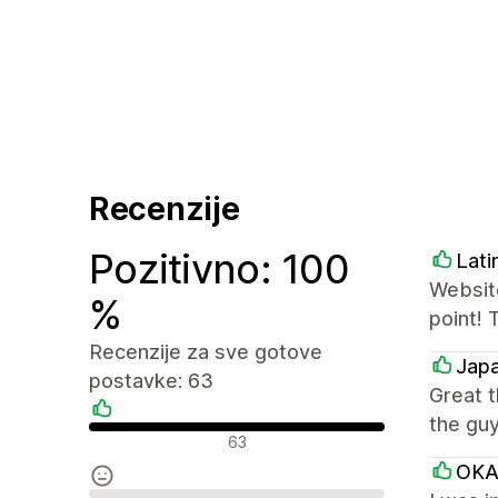
Recenzije
Pozitivno: 100
Lati
Website
%
point! 
Recenzije za sve gotove
Japa
postavke: 63
Great 
the guy
Pozitivne recenzije
63
OKA