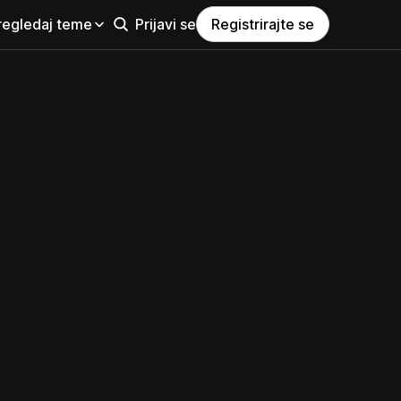
regledaj teme
Prijavi se
Registrirajte se