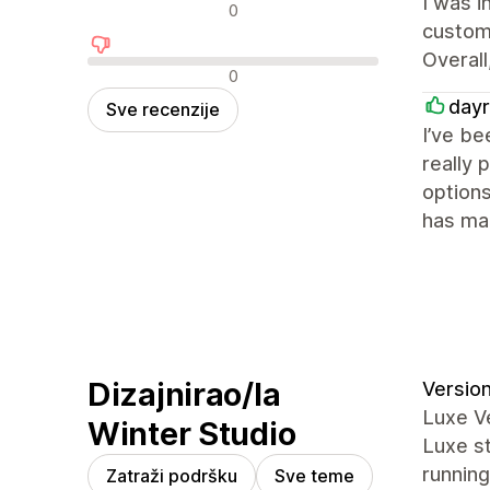
I was i
Neutralne recenzije
0
custome
Overall
Negativne recenzije
0
dayr
Sve recenzije
I’ve be
really 
options
has mad
Dizajnirao/la
Version
Luxe V
Winter Studio
Luxe st
running
Zatraži podršku
Sve teme