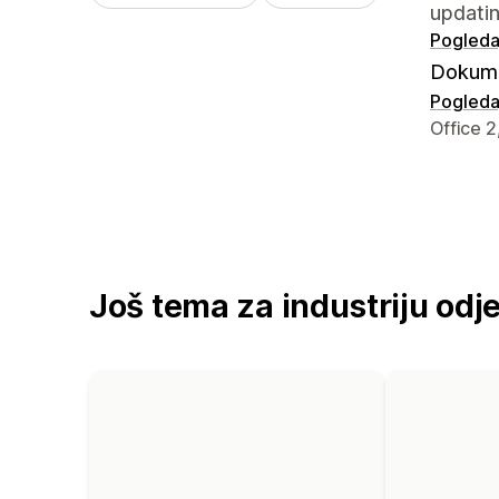
updatin
Pogledaj
Dokume
Pogledaj
Podaci z
Office 
Još tema za industriju odj