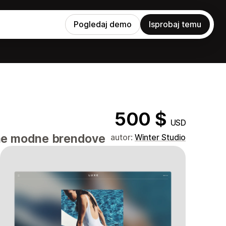
Pogledaj demo
Isprobaj temu
500 $
USD
zne modne brendove
autor:
Winter Studio