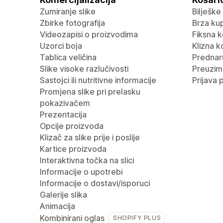
Zumiranje slike
Bilješke
Zbirke fotografija
Brza ku
Videozapisi o proizvodima
Fiksna k
Uzorci boja
Klizna k
Tablica veličina
Predna
Slike visoke razlučivosti
Preuzima
Sastojci ili nutritivne informacije
Prijava 
Promjena slike pri prelasku
pokazivačem
Prezentacija
Opcije proizvoda
Klizač za slike prije i poslije
Kartice proizvoda
Interaktivna točka na slici
Informacije o upotrebi
Informacije o dostavi/isporuci
Galerije slika
Animacija
Kombinirani oglas
SHOPIFY PLUS