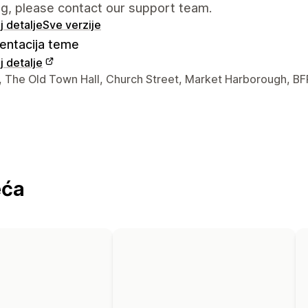
g, please contact our support team.
 detalje
Sve verzije
ntacija teme
 detalje
a kontakt dizajnera
2, The Old Town Hall, Church Street, Market Harborough, BF
eća