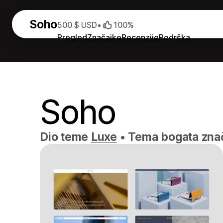
Soho
500 $ USD
•
100%
Pregled
Značajke
Recenzije
Podrška
Soho
Dio teme
Luxe
•
Tema bogata znač