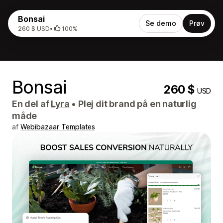
Bonsai
Se demo
Prøv
260 $ USD
•
100%
Bonsai
260 $
USD
En del af
Lyra
•
Plej dit brand på en naturlig
måde
af
Webibazaar Templates