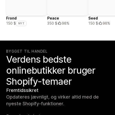
Frond
Peace
Seed
350 $
98%
150 $
98%
150 $
NYT
BYGGET TIL HANDEL
Verdens bedste
onlinebutikker bruger
Shopify-temaer
Fremtidssikret
Opdateres jævnligt, og virker altid med de
nyeste Shopify-funktioner.