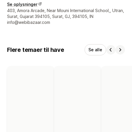
Se oplysninger
Se kontaktoplysninger
403, Amora Arcade, Near Mouni International School,, Utran,
Surat, Gujarat 394105, Surat, GJ, 394105, IN
info@webibazaar.com
Flere temaer til have
Se alle