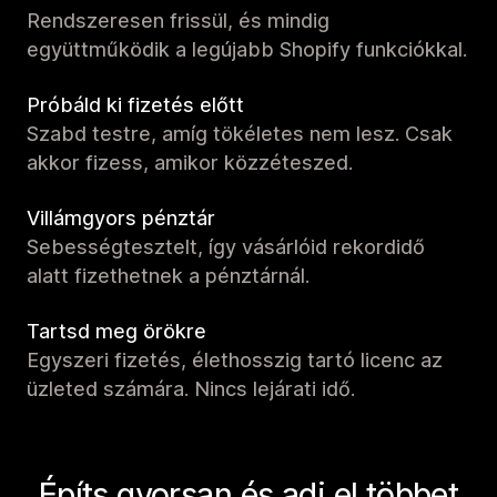
Rendszeresen frissül, és mindig
együttműködik a legújabb Shopify funkciókkal.
Próbáld ki fizetés előtt
Szabd testre, amíg tökéletes nem lesz. Csak
akkor fizess, amikor közzéteszed.
Villámgyors pénztár
Sebességtesztelt, így vásárlóid rekordidő
alatt fizethetnek a pénztárnál.
Tartsd meg örökre
Egyszeri fizetés, élethosszig tartó licenc az
üzleted számára. Nincs lejárati idő.
Építs gyorsan és adj el többet