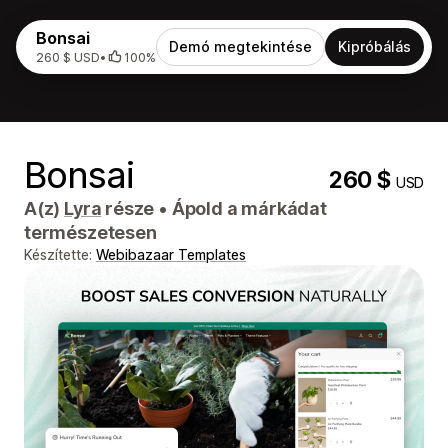
Bonsai
Demó megtekintése
Kipróbálás
260 $ USD
•
100%
Bonsai
260 $
USD
A(z)
Lyra
része
•
Ápold a márkádat
természetesen
Készítette:
Webibazaar Templates