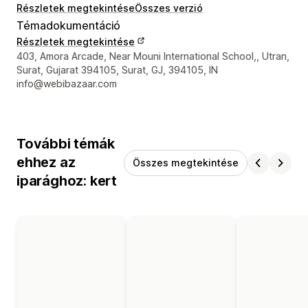
Részletek megtekintése
Összes verzió
Témadokumentáció
Részletek megtekintése
Dizájner kapcsolattartási adatai
403, Amora Arcade, Near Mouni International School,, Utran,
Surat, Gujarat 394105, Surat, GJ, 394105, IN
info@webibazaar.com
További témák
ehhez az
Összes megtekintése
iparághoz: kert