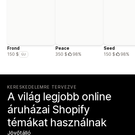
Frond
Peace
Seed
350 $
98%
150 $
98%
150 $
ÚJ
KERESKEDELEMRE TERVEZVE
A világ legjobb online
áruházai Shopify
témákat használnak
Jövőtálló