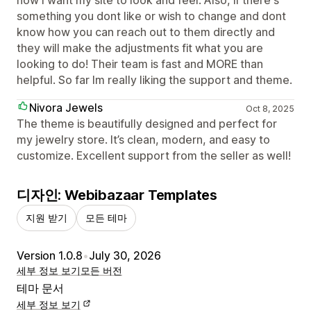
how I want my site to look and feel. Also, if there's
something you dont like or wish to change and dont
know how you can reach out to them directly and
they will make the adjustments fit what you are
looking to do! Their team is fast and MORE than
helpful. So far Im really liking the support and theme.
Nivora Jewels
Oct 8, 2025
The theme is beautifully designed and perfect for
my jewelry store. It’s clean, modern, and easy to
customize. Excellent support from the seller as well!
디자인: Webibazaar Templates
지원 받기
모든 테마
Version 1.0.8
•
July 30, 2026
세부 정보 보기
모든 버전
테마 문서
세부 정보 보기