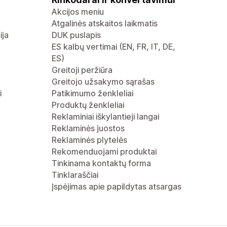
Akcijos meniu
Atgalinės atskaitos laikmatis
ija
DUK puslapis
ES kalbų vertimai (EN, FR, IT, DE,
ES)
Greitoji peržiūra
Greitojo užsakymo sąrašas
i
Patikimumo ženkleliai
Produktų ženkleliai
Reklaminiai iškylantieji langai
Reklaminės juostos
Reklaminės plytelės
Rekomenduojami produktai
Tinkinama kontaktų forma
Tinklaraščiai
Įspėjimas apie papildytas atsargas