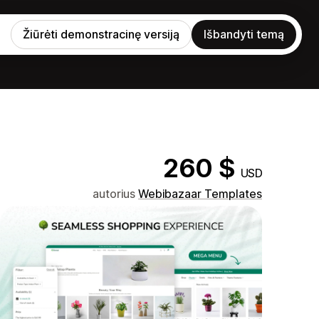
Žiūrėti demonstracinę versiją
Išbandyti temą
260 $
USD
autorius
Webibazaar Templates