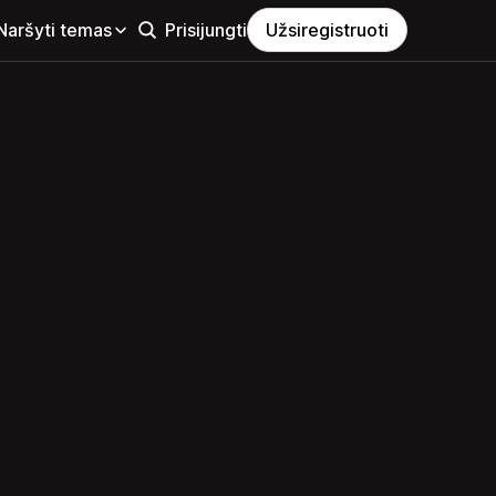
Naršyti temas
Prisijungti
Užsiregistruoti