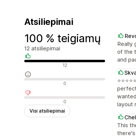
Atsiliepimai
100 % teigiamų
Rev
Really 
12 atsiliepimai
of the 
and pa
Teigiami atsiliepimai
12
Skv
⭐️⭐️⭐️⭐
Neutralūs atsiliepimai
0
perfect
wanted 
Neigiami atsiliepimai
0
layout 
Visi atsiliepimai
Chel
This th
there'