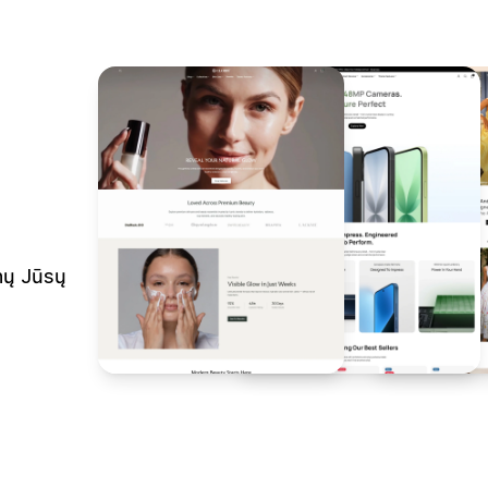
inų Jūsų