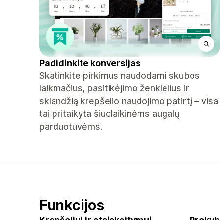
Padidinkite konversijas
Skatinkite pirkimus naudodami skubos
laikmačius, pasitikėjimo ženklelius ir
sklandžią krepšelio naudojimo patirtį – visa
tai pritaikyta šiuolaikinėms augalų
parduotuvėms.
Funkcijos
Krepšeliui ir atsiskaitymui
Prekyb