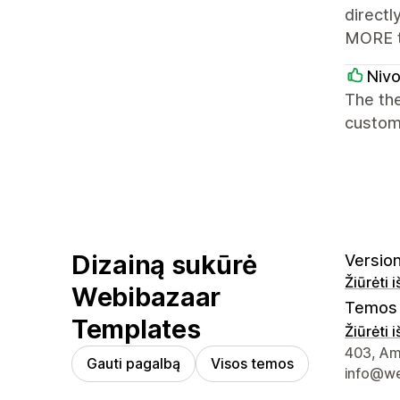
directl
MORE th
Nivo
The the
customi
Dizainą sukūrė
Version
Žiūrėti 
Webibazaar
Temos 
Templates
Žiūrėti 
Kūrėjo k
403, Amo
Gauti pagalbą
Visos temos
info@we