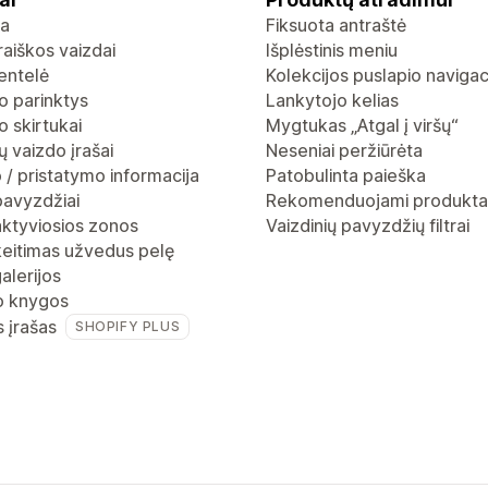
ja
Fiksuota antraštė
raiškos vaizdai
Išplėstinis meniu
entelė
Kolekcijos puslapio navigac
o parinktys
Lankytojo kelias
 skirtukai
Mygtukas „Atgal į viršų“
 vaizdo įrašai
Neseniai peržiūrėta
 / pristatymo informacija
Patobulinta paieška
pavyzdžiai
Rekomenduojami produkta
aktyviosios zonos
Vaizdinių pavyzdžių filtrai
keitimas užvedus pelę
alerijos
io knygos
s įrašas
SHOPIFY PLUS