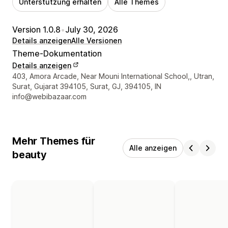
Unterstützung erhalten
Alle Themes
Version 1.0.8
•
July 30, 2026
Details anzeigen
Alle Versionen
Theme-Dokumentation
Details anzeigen
Designer-Kontaktdaten
403, Amora Arcade, Near Mouni International School,, Utran,
Surat, Gujarat 394105, Surat, GJ, 394105, IN
info@webibazaar.com
Mehr Themes für
Alle anzeigen
beauty