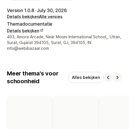
Version 1.0.8
•
July 30, 2026
Details bekijken
Alle versies
Themadocumentatie
Details bekijken
Contactgegevens ontwerper
403, Amora Arcade, Near Mouni International School,, Utran,
Surat, Gujarat 394105, Surat, GJ, 394105, IN
info@webibazaar.com
Meer thema's voor
Alles bekijken
schoonheid