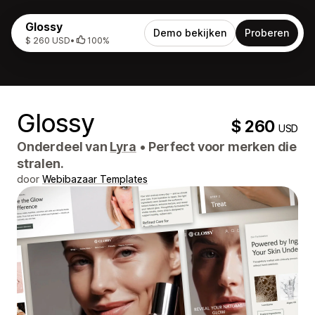
Glossy
Demo bekijken
Proberen
$ 260 USD
•
100%
Glossy
$ 260
USD
Onderdeel van
Lyra
•
Perfect voor merken die
stralen.
door
Webibazaar Templates