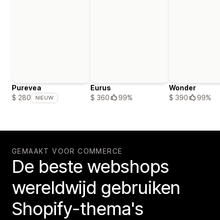
Purevea
Eurus
Wonder
$ 360
99%
$ 390
99%
$ 280
NIEUW
GEMAAKT VOOR COMMERCE
De beste webshops
wereldwijd gebruiken
Shopify-thema's