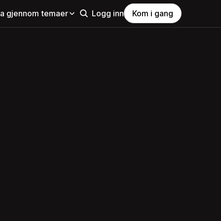
la gjennom temaer
Logg inn
Kom i gang