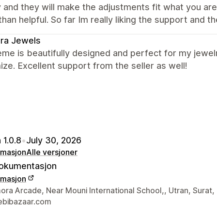
y and they will make the adjustments fit what you are
an helpful. So far Im really liking the support and t
ra Jewels
me is beautifully designed and perfect for my jewelr
ze. Excellent support from the seller as well!
 1.0.8
•
July 30, 2026
rmasjon
Alle versjoner
okumentasjon
rmasjon
ens kontaktinfo
ra Arcade, Near Mouni International School,, Utran, Surat,
bibazaar.com