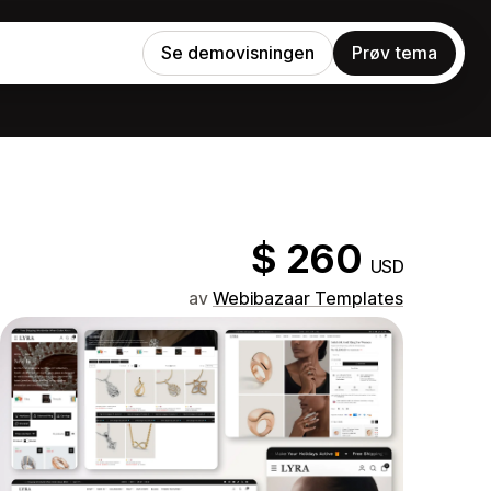
Se demovisningen
Prøv tema
$ 260
USD
av
Webibazaar Templates