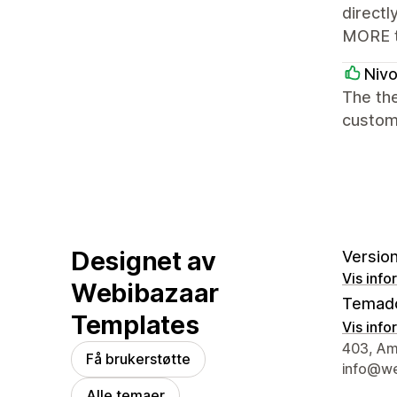
directl
MORE th
Nivo
The the
customi
Designet av
Version
Vis info
Webibazaar
Temad
Templates
Vis info
Designer
403, Amo
Få brukerstøtte
info@we
Alle temaer