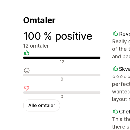
Omtaler
100 % positive
Rev
Really 
12 omtaler
of the 
and pa
Positive omtaler
12
Skv
⭐️⭐️⭐️⭐
Nøytrale omtaler
0
perfect
wanted 
Negative omtaler
0
layout 
Alle omtaler
Chel
This th
there'