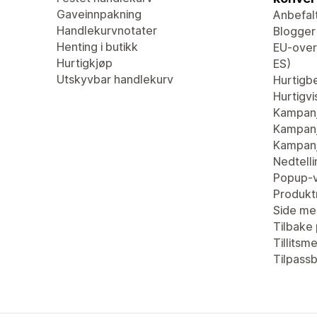
Gaveinnpakning
Anbefal
Handlekurvnotater
Blogger
Henting i butikk
EU-overs
Hurtigkjøp
ES)
Utskyvbar handlekurv
Hurtigbe
Hurtigvi
Kampan
Kampanj
Kampanj
Nedtell
Popup-v
Produkt
Side me
Tilbake 
Tillitsm
Tilpass