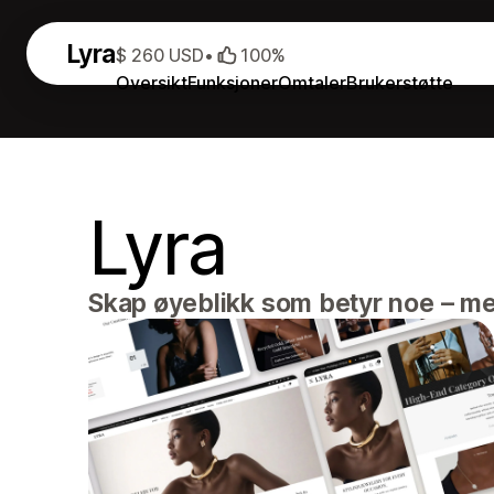
Lyra
$ 260 USD
•
100%
Oversikt
Funksjoner
Omtaler
Brukerstøtte
Lyra
Skap øyeblikk som betyr noe – me