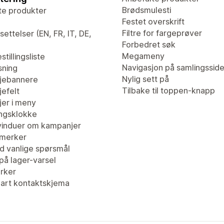
Brødsmulesti
te produkter
Festet overskrift
Filtre for fargeprøver
ettelser (EN, FR, IT, DE,
Forbedret søk
Megameny
stillingsliste
Navigasjon på samlingssid
sning
Nylig sett på
jebannere
Tilbake til toppen-knapp
efelt
er i meny
ingsklokke
induer om kampanjer
merker
d vanlige spørsmål
på lager-varsel
erker
bart kontaktskjema