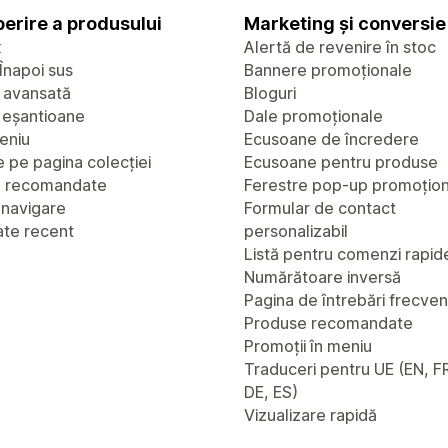
erire a produsului
Marketing și conversie
x
Alertă de revenire în stoc
Înapoi sus
Bannere promoționale
 avansată
Bloguri
u eșantioane
Dale promoționale
eniu
Ecusoane de încredere
 pe pagina colecției
Ecusoane pentru produse
e recomandate
Ferestre pop-up promoțio
 navigare
Formular de contact
ate recent
personalizabil
Listă pentru comenzi rapid
Numărătoare inversă
Pagina de întrebări frecve
Produse recomandate
Promoții în meniu
Traduceri pentru UE (EN, FR
DE, ES)
Vizualizare rapidă