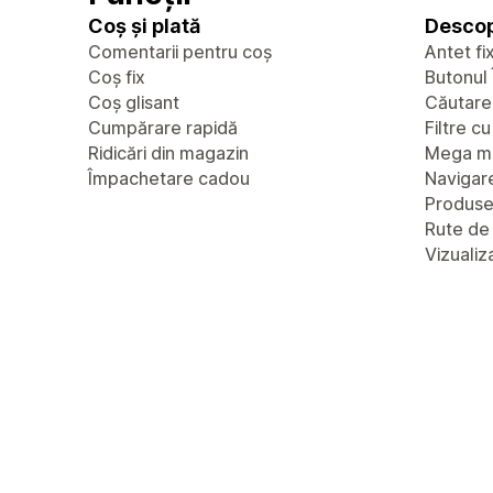
Coș și plată
Descop
Comentarii pentru coș
Antet fi
Coș fix
Butonul 
Coș glisant
Căutare
Cumpărare rapidă
Filtre c
Ridicări din magazin
Mega m
Împachetare cadou
Navigare
Produs
Rute de
Vizualiz