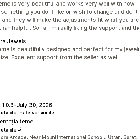
eme is very beautiful and works very well with how I w
s something you dont like or wish to change and don
y and they will make the adjustments fit what you are
an helpful. So far Im really liking the support and t
ra Jewels
me is beautifully designed and perfect for my jewelr
ze. Excellent support from the seller as well!
 1.0.8
•
July 30, 2026
etaliile
Toate versiunile
ntația temei
etaliile
 de contact ale designerului
ra Arcade, Near Mouni International School,, Utran, Surat,