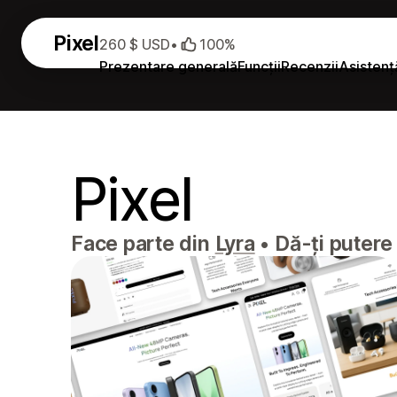
Pixel
260 $ USD
•
100%
Prezentare generală
Funcții
Recenzii
Asistenț
Pixel
Face parte din
Lyra
•
Dă-ți putere 