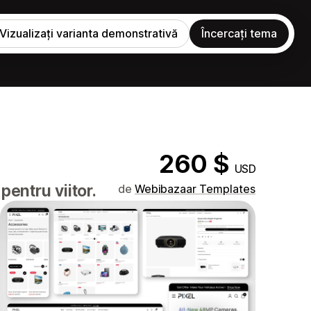
Vizualizați varianta demonstrativă
Încercați tema
260 $
USD
pentru viitor.
de
Webibazaar Templates