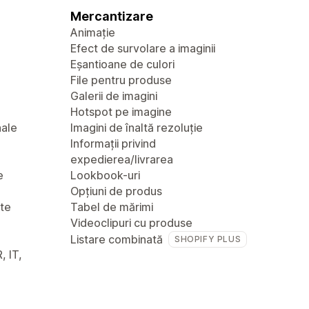
Mercantizare
Animație
Efect de survolare a imaginii
Eșantioane de culori
File pentru produse
Galerii de imagini
Hotspot pe imagine
nale
Imagini de înaltă rezoluție
Informații privind
expedierea/livrarea
e
Lookbook-uri
Opțiuni de produs
nte
Tabel de mărimi
Videoclipuri cu produse
Listare combinată
SHOPIFY PLUS
, IT,