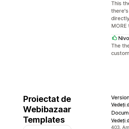
This th
there'
directl
MORE th
Nivo
The the
customi
Proiectat de
Version
Vedeți d
Webibazaar
Docume
Templates
Vedeți d
Detaliile
403, Amo