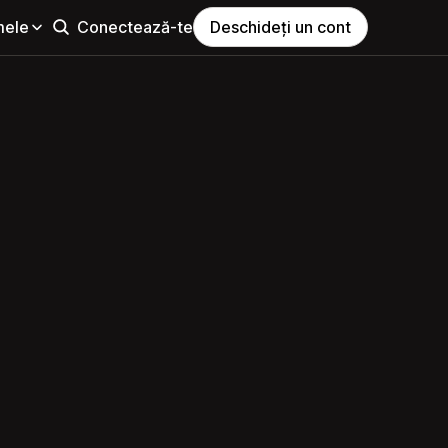
mele
Conectează-te
Deschideți un cont