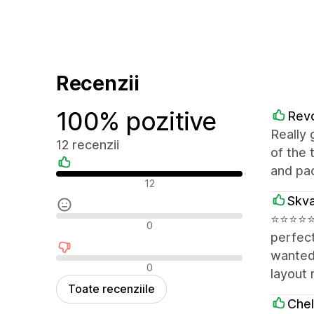
Recenzii
100% pozitive
Rev
Really 
12 recenzii
of the 
and pa
Recenzii pozitive
12
Skv
⭐️⭐️⭐️⭐
Recenzii neutre
0
perfect
wanted 
Recenzii negative
0
layout 
Toate recenziile
Chel